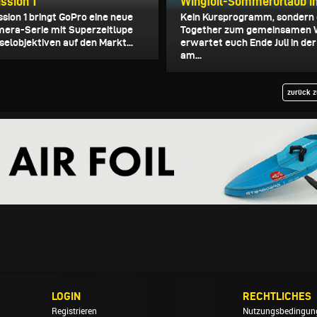
ssion 1
Wingfoil-Sommerurlaub i
ssion 1 bringt GoPro eine neue
Kein Kursprogramm, sondern
era-Serie mit Superzeitlupe
Together zum gemeinsamen W
elobjektiven auf den Markt...
erwartet euch Ende Juli in d
am...
zurück z
LOGIN
RECHTLICHES
Registrieren
Nutzungsbedingun