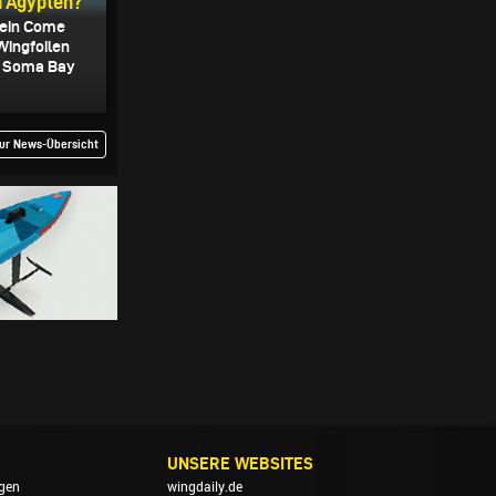
n Ägypten?
 ein Come
ingfoilen
er Soma Bay
ur News-Übersicht
UNSERE WEBSITES
gen
wingdaily.de