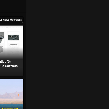
ur News-Übersicht
list für
aus Cottbus