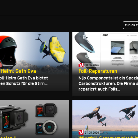
zurück z
6
08.06.2026
-Helm: Gath Eva
Foil-Reparaturen
oil-Helm Gath Eva bietet
Nijo Components ist ein Spezia
en Schutz für die Stirn...
Carbonstrukturen. Die Firma 
repariert auch Foils...
6
21.05.2026