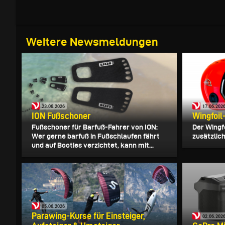
Weitere Newsmeldungen
23.06.2026
17.06.202
ION Fußschoner
Wingfoil
Fußschoner für Barfuß-Fahrer von ION:
Der Wingf
Wer gerne barfuß in Fußschlaufen fährt
zusätzlich
und auf Booties verzichtet, kann mit...
05.06.2026
Parawing-Kurse für Einsteiger,
02.06.202