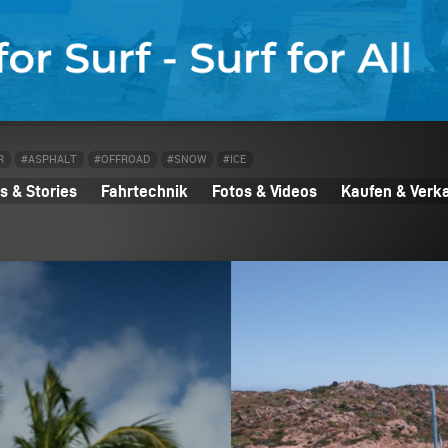
R
#ASPHALT
#OFFROAD
#SNOW
#ICE
 & Stories
Fahrtechnik
Fotos & Videos
Kaufen & Verk