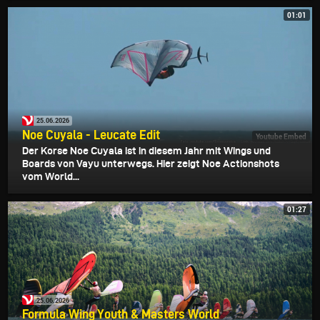
01:01
25.06.2026
Noe Cuyala - Leucate Edit
Youtube Embed
Der Korse Noe Cuyala ist in diesem Jahr mit Wings und
Boards von Vayu unterwegs. Hier zeigt Noe Actionshots
vom World...
01:27
25.06.2026
Formula Wing Youth & Masters World