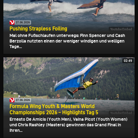
27.06.2026
Pushing Strapless Foiling
Youtube Embed
Mal ohne Fußschlaufen unterwegs: Finn Spencer und Cash
Berzolla nutzten einen der weniger windigen und welligen
Tage...
02:49
27.06.2026
Formula Wing Youth & Masters World
Championships 2026 – Highlights Tag 5
Youtube Embed
Ernesto De Amicis (Youth Men), Vaina Picot (Youth Women)
und Chris Rashley (Masters) gewinnen das Grand Final in
ihren...