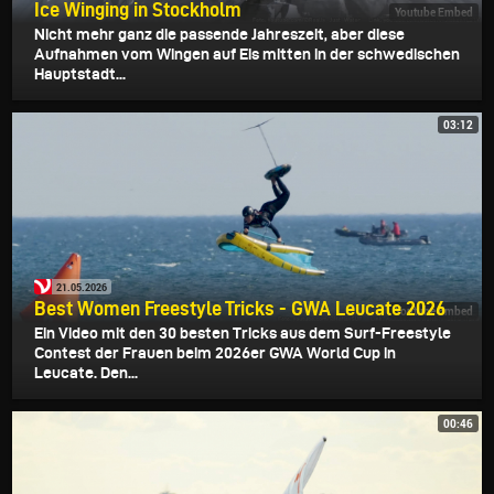
Ice Winging in Stockholm
Youtube Embed
Nicht mehr ganz die passende Jahreszeit, aber diese
Aufnahmen vom Wingen auf Eis mitten in der schwedischen
Hauptstadt...
03:12
21.05.2026
Best Women Freestyle Tricks - GWA Leucate 2026
Youtube Embed
Ein Video mit den 30 besten Tricks aus dem Surf-Freestyle
Contest der Frauen beim 2026er GWA World Cup in
Leucate. Den...
00:46