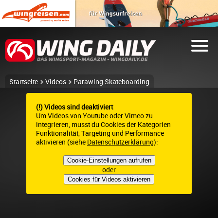
Startseite
Videos
Parawing Skateboarding
(!) Videos sind deaktiviert
Um Videos von Youtube oder Vimeo zu
integrieren, musst du Cookies der Kategorien
Funktionalität, Targeting und Performance
aktivieren (siehe
Datenschutzerklärung
):
Cookie-Einstellungen aufrufen
oder
Cookies für Videos aktivieren