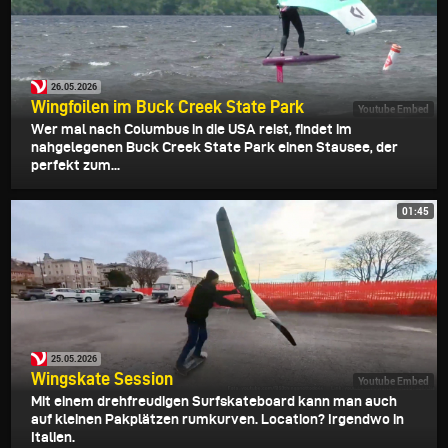
26.05.2026
Wingfoilen im Buck Creek State Park
Youtube Embed
Wer mal nach Columbus in die USA reist, findet im
nahgelegenen Buck Creek State Park einen Stausee, der
perfekt zum...
01:45
25.05.2026
Wingskate Session
Youtube Embed
Mit einem drehfreudigen Surfskateboard kann man auch
auf kleinen Pakplätzen rumkurven. Location? Irgendwo in
Italien.