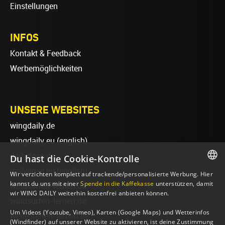
Einstellungen
INFOS
Kontakt & Feedback
Werbemöglichkeiten
UNSERE WEBSITES
wingdaily.de
wingdaily.eu
(english)
dailydose.de
Du hast die Cookie-Kontrolle
dailydose.eu
(english)
Wir verzichten komplett auf trackende/personalisierte Werbung. Hier
GERMAN
kannst du uns mit einer
Spende in die Kaffekasse
unterstützen, damit
wingsurfen-lernen.de
wir WING DAILY weiterhin kostenfrei anbieten können.
ENGLISH
windsurfen-lernen.de
Um Videos (Youtube, Vimeo), Karten (Google Maps) und Wetterinfos
wellenreiten-lernen.de
(Windfinder) auf unserer Website zu aktivieren, ist deine Zustimmung