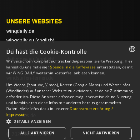
UNSERE WEBSITES
wingdaily.de
wingdaily.eu
(english)
dailydose.de
Du hast die Cookie-Kontrolle
dailydose.eu
(english)
Wir verzichten komplett auf trackende/personalisierte Werbung. Hier
GERMAN
kannst du uns mit einer
Spende in die Kaffekasse
unterstützen, damit
wingsurfen-lernen.de
wir WING DAILY weiterhin kostenfrei anbieten können.
ENGLISH
windsurfen-lernen.de
Um Videos (Youtube, Vimeo), Karten (Google Maps) und Wetterinfos
wellenreiten-lernen.de
(Windfinder) auf unserer Website zu aktivieren, ist deine Zustimmung
sup-basics.de
erforderlich. Diese Anbieter erfassen möglicherweise deine Nutzung
und kombinieren diese Infos mit anderen bereits gesammelten
foilsurfen.de
Daten. Mehr Infos dazu in unserer
Datenschutzerklärung /
Impressum
ski-basics.de
DETAILS ANZEIGEN
ALLE AKTIVIEREN
NICHT AKTIVIEREN
© 2026 WING DAILY