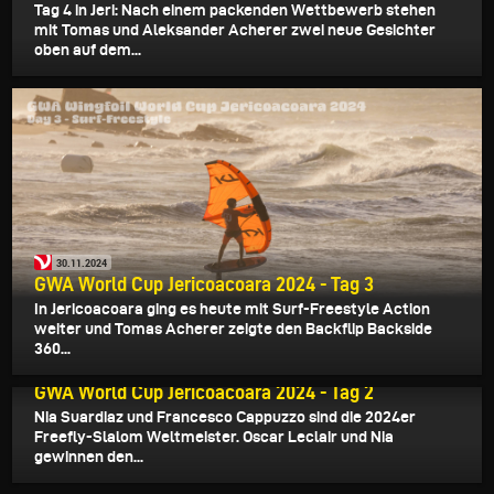
Tag 4 in Jeri: Nach einem packenden Wettbewerb stehen
mit Tomas und Aleksander Acherer zwei neue Gesichter
oben auf dem...
30.11.2024
GWA World Cup Jericoacoara 2024 - Tag 3
In Jericoacoara ging es heute mit Surf-Freestyle Action
weiter und Tomas Acherer zeigte den Backflip Backside
360...
29.11.2024
GWA World Cup Jericoacoara 2024 - Tag 2
Nia Suardiaz und Francesco Cappuzzo sind die 2024er
Freefly-Slalom Weltmeister. Oscar Leclair und Nia
gewinnen den...