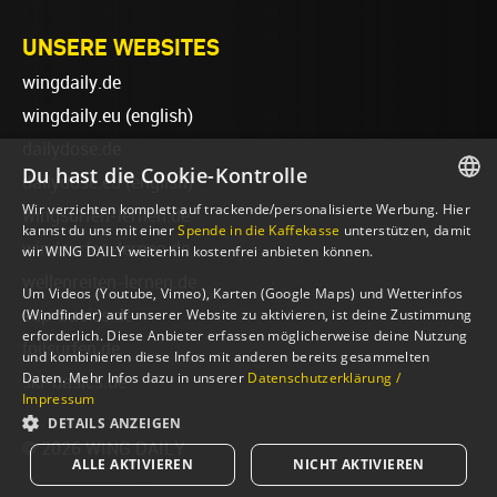
UNSERE WEBSITES
wingdaily.de
wingdaily.eu
(english)
dailydose.de
Du hast die Cookie-Kontrolle
dailydose.eu
(english)
Wir verzichten komplett auf trackende/personalisierte Werbung. Hier
wingsurfen-lernen.de
GERMAN
kannst du uns mit einer
Spende in die Kaffekasse
unterstützen, damit
windsurfen-lernen.de
wir WING DAILY weiterhin kostenfrei anbieten können.
ENGLISH
wellenreiten-lernen.de
Um Videos (Youtube, Vimeo), Karten (Google Maps) und Wetterinfos
(Windfinder) auf unserer Website zu aktivieren, ist deine Zustimmung
sup-basics.de
erforderlich. Diese Anbieter erfassen möglicherweise deine Nutzung
foilsurfen.de
und kombinieren diese Infos mit anderen bereits gesammelten
Daten. Mehr Infos dazu in unserer
Datenschutzerklärung /
ski-basics.de
Impressum
DETAILS ANZEIGEN
© 2026 WING DAILY
ALLE AKTIVIEREN
NICHT AKTIVIEREN