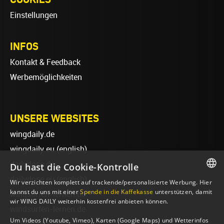
Einstellungen
INFOS
Kontakt & Feedback
Werbemöglichkeiten
UNSERE WEBSITES
wingdaily.de
wingdaily.eu
(english)
dailydose.de
Du hast die Cookie-Kontrolle
dailydose.eu
(english)
Wir verzichten komplett auf trackende/personalisierte Werbung. Hier
GERMAN
kannst du uns mit einer
Spende in die Kaffekasse
unterstützen, damit
wingsurfen-lernen.de
wir WING DAILY weiterhin kostenfrei anbieten können.
ENGLISH
windsurfen-lernen.de
Um Videos (Youtube, Vimeo), Karten (Google Maps) und Wetterinfos