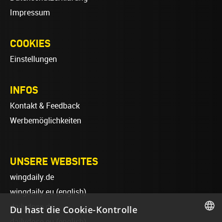
Impressum
COOKIES
Einstellungen
INFOS
Kontakt & Feedback
Werbemöglichkeiten
UNSERE WEBSITES
wingdaily.de
wingdaily.eu
(english)
dailydose.de
Du hast die Cookie-Kontrolle
dailydose.eu
(english)