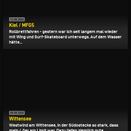
12.08.2025
Kiel / MFG5
Rollbrettfahren - gestern war ich seit langem mal wieder
mit Wing und Surf-Skateboard unterwegs. Auf dem Wasser
hätte...
05.08.2025
Wittensee
Westwind am Wittensee, in der Südostecke so stark, dass
mein 4.0er am Limit war. Dazu liefen ziemlich gute