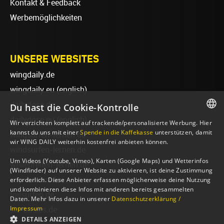
Kontakt & Feedback
Werbemöglichkeiten
UNSERE WEBSITES
wingdaily.de
wingdaily.eu
(english)
dailydose.de
Du hast die Cookie-Kontrolle
dailydose.eu
(english)
Wir verzichten komplett auf trackende/personalisierte Werbung. Hier
GERMAN
kannst du uns mit einer
Spende in die Kaffekasse
unterstützen, damit
wingsurfen-lernen.de
wir WING DAILY weiterhin kostenfrei anbieten können.
ENGLISH
windsurfen-lernen.de
Um Videos (Youtube, Vimeo), Karten (Google Maps) und Wetterinfos
wellenreiten-lernen.de
(Windfinder) auf unserer Website zu aktivieren, ist deine Zustimmung
sup-basics.de
erforderlich. Diese Anbieter erfassen möglicherweise deine Nutzung
und kombinieren diese Infos mit anderen bereits gesammelten
foilsurfen.de
Daten. Mehr Infos dazu in unserer
Datenschutzerklärung /
Impressum
ski-basics.de
DETAILS ANZEIGEN