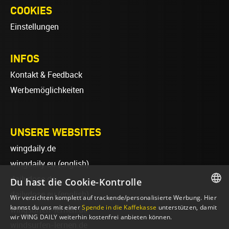
COOKIES
Einstellungen
INFOS
Kontakt & Feedback
Werbemöglichkeiten
UNSERE WEBSITES
wingdaily.de
wingdaily.eu
(english)
dailydose.de
Du hast die Cookie-Kontrolle
dailydose.eu
(english)
Wir verzichten komplett auf trackende/personalisierte Werbung. Hier
GERMAN
kannst du uns mit einer
Spende in die Kaffekasse
unterstützen, damit
wingsurfen-lernen.de
wir WING DAILY weiterhin kostenfrei anbieten können.
ENGLISH
windsurfen-lernen.de