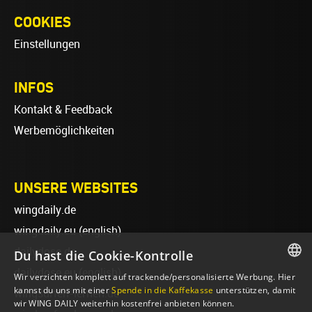
COOKIES
Einstellungen
INFOS
Kontakt & Feedback
Werbemöglichkeiten
UNSERE WEBSITES
wingdaily.de
wingdaily.eu
(english)
dailydose.de
Du hast die Cookie-Kontrolle
dailydose.eu
(english)
Wir verzichten komplett auf trackende/personalisierte Werbung. Hier
GERMAN
kannst du uns mit einer
Spende in die Kaffekasse
unterstützen, damit
wingsurfen-lernen.de
wir WING DAILY weiterhin kostenfrei anbieten können.
ENGLISH