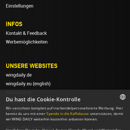
Einstellungen
INFOS
Kontakt & Feedback
Werbemöglichkeiten
UNSERE WEBSITES
wingdaily.de
wingdaily.eu
(english)
dailydose.de
Du hast die Cookie-Kontrolle
dailydose.eu
(english)
Wir verzichten komplett auf trackende/personalisierte Werbung. Hier
wingsurfen-lernen.de
GERMAN
kannst du uns mit einer
Spende in die Kaffekasse
unterstützen, damit
windsurfen-lernen.de
wir WING DAILY weiterhin kostenfrei anbieten können.
ENGLISH
wellenreiten-lernen.de