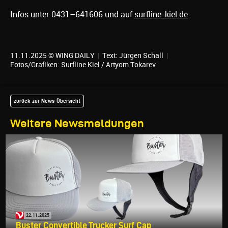
Infos unter 0431–641606 und auf
surfline-kiel.de
.
11.11.2025 © WING DAILY
|
Text:
Jürgen Schall
|
Fotos/Grafiken: Surfline Kiel / Artyom Tokarev
zurück zur News-Übersicht
Weitere Newsmeldungen
22.11.2025
Buster Convertible Trucker Surf Cap