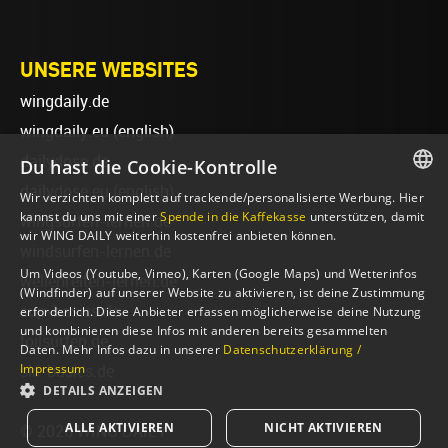
UNSERE WEBSITES
wingdaily.de
wingdaily.eu
(english)
dailydose.de
Du hast die Cookie-Kontrolle
dailydose.eu
(english)
Wir verzichten komplett auf trackende/personalisierte Werbung. Hier
GERMAN
kannst du uns mit einer
Spende in die Kaffekasse
unterstützen, damit
wingsurfen-lernen.de
wir WING DAILY weiterhin kostenfrei anbieten können.
ENGLISH
windsurfen-lernen.de
Um Videos (Youtube, Vimeo), Karten (Google Maps) und Wetterinfos
wellenreiten-lernen.de
(Windfinder) auf unserer Website zu aktivieren, ist deine Zustimmung
sup-basics.de
erforderlich. Diese Anbieter erfassen möglicherweise deine Nutzung
und kombinieren diese Infos mit anderen bereits gesammelten
foilsurfen.de
Daten. Mehr Infos dazu in unserer
Datenschutzerklärung /
Impressum
ski-basics.de
DETAILS ANZEIGEN
ALLE AKTIVIEREN
NICHT AKTIVIEREN
© 2026 WING DAILY