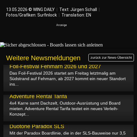
13.05.2026 © WING DAILY
|
Text:
Jürgen Schall
|
Fotos/Grafiken: Surfinlock
|
Translation:
EN
Weitere Newsmeldungen
zurück zur News-Übersicht
20.05.2026
Foil-Festival Fehmarn 2026 und 2027
Das Foil-Festival 2026 startet am Freitag letztmalig am
Südstrand auf Fehmarn, ab 2027 kommt ein neuer Standort
ins...
19.05.2026
Adventure Rental Tarifa
4x4 Karre samt Dachzelt, Outdoor-Ausrüstung und Board
mieten. Adventure Rental Tarifa testet ein neues Verleih-
Konzept...
14.05.2026
Duotone Paradox SLS
Mit der Paradox Boardlinie, die in der SLS-Bauweise nur 3,5