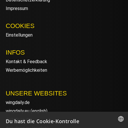
Impressum
COOKIES
Einstellungen
INFOS
Kontakt & Feedback
Werbemöglichkeiten
UNSERE WEBSITES
wingdaily.de
wingdaily.eu
(english)
dailydose.de
Du hast die Cookie-Kontrolle