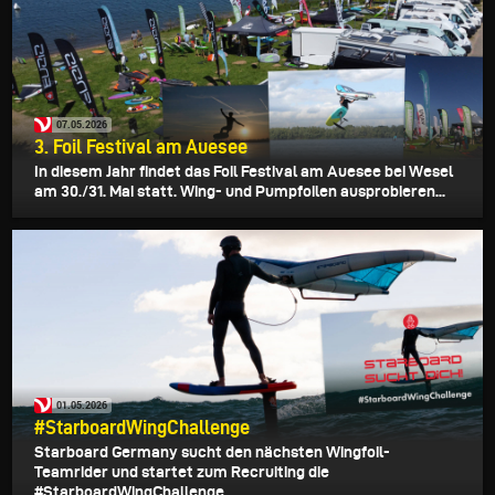
07.05.2026
3. Foil Festival am Auesee
In diesem Jahr findet das Foil Festival am Auesee bei Wesel
am 30./31. Mai statt. Wing- und Pumpfoilen ausprobieren...
01.05.2026
#StarboardWingChallenge
Starboard Germany sucht den nächsten Wingfoil-
Teamrider und startet zum Recruiting die
#StarboardWingChallenge...