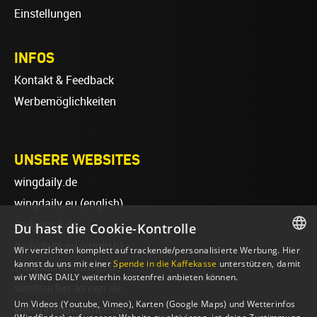
Einstellungen
INFOS
Kontakt & Feedback
Werbemöglichkeiten
UNSERE WEBSITES
wingdaily.de
wingdaily.eu
(english)
dailydose.de
Du hast die Cookie-Kontrolle
dailydose.eu
(english)
Wir verzichten komplett auf trackende/personalisierte Werbung. Hier
GERMAN
kannst du uns mit einer
Spende in die Kaffekasse
unterstützen, damit
wingsurfen-lernen.de
wir WING DAILY weiterhin kostenfrei anbieten können.
ENGLISH
windsurfen-lernen.de
Um Videos (Youtube, Vimeo), Karten (Google Maps) und Wetterinfos
wellenreiten-lernen.de