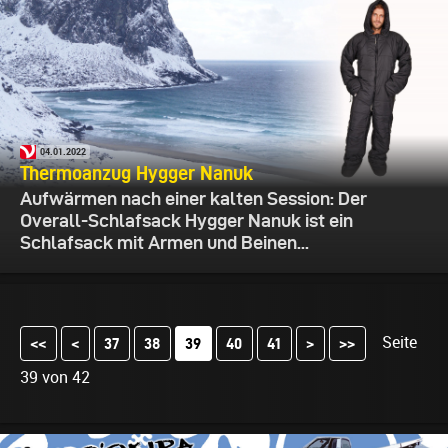
04.01.2022
Thermoanzug Hygger Nanuk
Aufwärmen nach einer kalten Session: Der
Overall-Schlafsack Hygger Nanuk ist ein
Schlafsack mit Armen und Beinen...
Seite
<<
<
37
38
40
41
>
>>
39
39 von 42