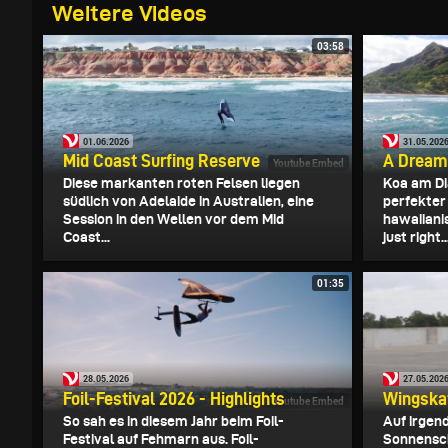
Weitere Videos
03:58
01.06.2026
31.05.202
Mid Coast Surfing Reserve
A Dream 
Youtube Embed
Diese markanten roten Felsen liegen
Koa am Di
südlich von Adelaide in Australien, eine
perfekter
Session in den Wellen vor dem Mid
hawaiiani
Coast...
just right..
01:35
28.05.2026
27.05.202
Foil-Festival 2026 - Highlights
Wingska
Youtube Embed
So sah es in diesem Jahr beim Foil-
Auf irgend
Festival auf Fehmarn aus. Foil-
Sonnensch