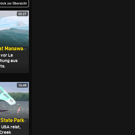
rück zur Übersicht
02:27
n at Manawa
Youtube Embed
 vor Le
chung aus
ts.
16:49
 State Park
Youtube Embed
 USA reist,
 Creek