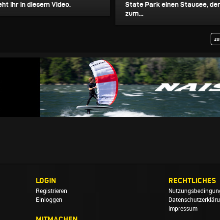
eht ihr in diesem Video.
State Park einen Stausee, de
zum...
zu
LOGIN
RECHTLICHES
Registrieren
Nutzungsbedingun
Einloggen
Datenschutzerklär
Impressum
MITMACHEN