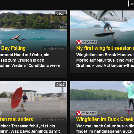
zu
04:39
6
30.05.2026
Day Foiling
My first wing foil sessio
Youtube Embed
amond Head auf Oahu, ein
Wingfoilen am Break Manawa
 Tag zum Cruisen in den
Morne auf Mauritius, eine Mis
schen Wellen: "Conditions were
Drohnen- und Actioncam-Sho
.
01:37
6
26.05.2026
ten mal anders
Wingfoilen im Buck Creek
Youtube Embed
einer Terrasse fehlt jetzt ein
Wer mal nach Columbus in die
irm. Was David Jennings damit
findet im nahgelegenen Buck