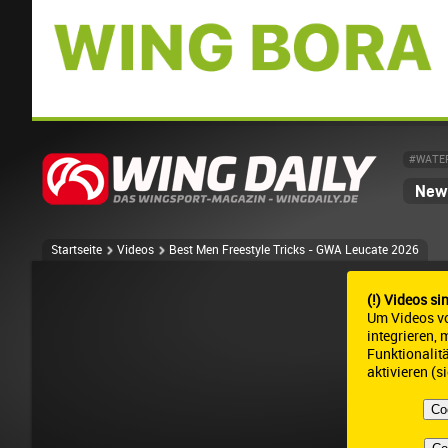
#WATE
News
Startseite
Videos
Best Men Freestyle Tricks - GWA Leucate 2026
(!) Videos si
Um Videos v
integrieren,
Funktionalit
aktivieren (s
Co