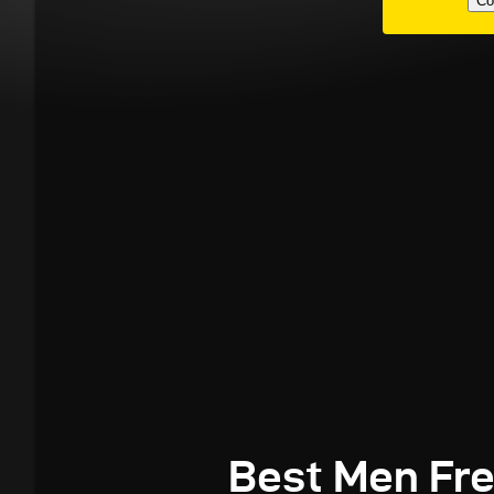
Co
Best Men Fre