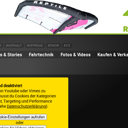
R
#ASPHALT
#OFFROAD
#SNOW
#ICE
 & Stories
Fahrtechnik
Fotos & Videos
Kaufen & Verk
nd deaktiviert
on Youtube oder Vimeo zu
 musst du Cookies der Kategorien
ät, Targeting und Performance
iehe
Datenschutzerklärung
):
okie-Einstellungen aufrufen
oder