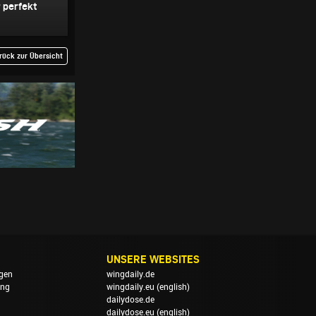
r perfekt
rück zur Übersicht
UNSERE WEBSITES
gen
wingdaily.de
ung
wingdaily.eu
(english)
dailydose.de
dailydose.eu
(english)