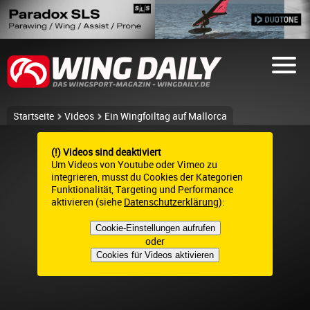
Startseite
Videos
Ein Wingfoiltag auf Mallorca
(!) Videos sind deaktiviert
Um Videos von Youtube oder Vimeo zu
integrieren, musst du Cookies der Kategorien
Funktionalität, Targeting und Performance
aktivieren (siehe
Datenschutzerklärung
):
Cookie-Einstellungen aufrufen
oder
Cookies für Videos aktivieren