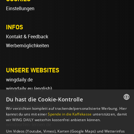
Einstellungen
INFOS
Kontakt & Feedback
Werbemöglichkeiten
UNSERE WEBSITES
wingdaily.de
wingdaily.eu
(english)
dailydose.de
Du hast die Cookie-Kontrolle
dailydose.eu
(english)
Wir verzichten komplett auf trackende/personalisierte Werbung. Hier
GERMAN
kannst du uns mit einer
Spende in die Kaffekasse
unterstützen, damit
wingsurfen-lernen.de
wir WING DAILY weiterhin kostenfrei anbieten können.
ENGLISH
windsurfen-lernen.de
Um Videos (Youtube, Vimeo), Karten (Google Maps) und Wetterinfos
wellenreiten-lernen.de