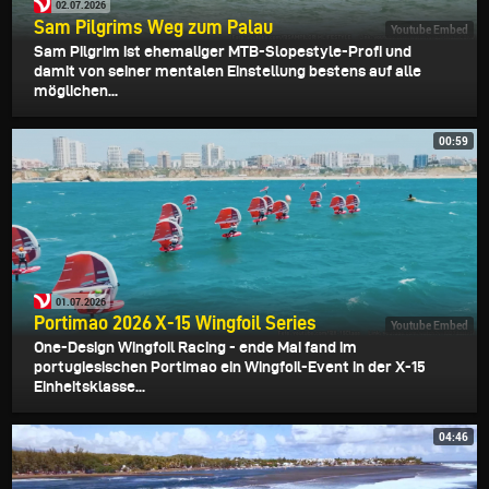
02.07.2026
Sam Pilgrims Weg zum Palau
Youtube Embed
Sam Pilgrim ist ehemaliger MTB-Slopestyle-Profi und
damit von seiner mentalen Einstellung bestens auf alle
möglichen...
00:59
01.07.2026
Portimao 2026 X-15 Wingfoil Series
Youtube Embed
One-Design Wingfoil Racing - ende Mai fand im
portugiesischen Portimao ein Wingfoil-Event in der X-15
Einheitsklasse...
04:46