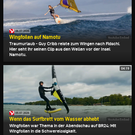
06.07.2026
Wingfoilen auf Namotu
Youtube Embed
Traumurlaub - Guy Cribb reiste zum Wingen nach Fidschi.
Hier seht ihr seinen Clip aus den Wellen vor der Insel
Namotu.
04:19
05.07.2026
Wenn das Surfbrett vom Wasser abhebt
Youtube Embed
Wingfoilen war Thema in der Abendschau auf BR24: Mit
Wingfoilen in die Schwerelosigkeit.