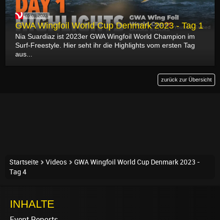
05.09.2023
GWA Wingfoil World Cup Denmark 2023 - Tag 1
Youtube Embed
Nia Suardiaz ist 2023er GWA Wingfoil World Champion im
Surf-Freestyle. Hier seht ihr die Highlights vom ersten Tag
aus...
zurück zur Übersicht
Startseite
Videos
GWA Wingfoil World Cup Denmark 2023 -
Tag 4
INHALTE
Event Reports