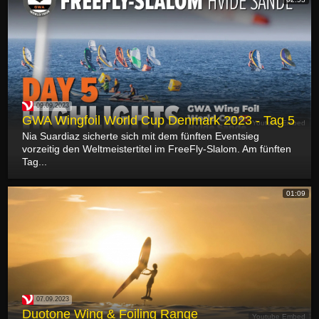
09.09.2023
GWA Wingfoil World Cup Denmark 2023 - Tag 5
Youtube Embed
Nia Suardiaz sicherte sich mit dem fünften Eventsieg
vorzeitig den Weltmeistertitel im FreeFly-Slalom. Am fünften
Tag...
01:09
07.09.2023
Duotone Wing & Foiling Range
Youtube Embed