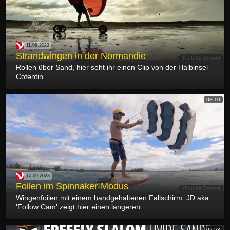
11.09.2023
Strandwingen in der Normandie
Youtube Embed
Rollen über Sand, hier seht ihr einen Clip von der Halbinsel
Cotentin.
03:10
10.09.2023
Foilen im Spinnaker-Modus
Youtube Embed
Wingenfoilen mit einem handgehaltenen Fallschirm. JD aka
'Follow Cam' zeigt hier einen längeren...
02:53