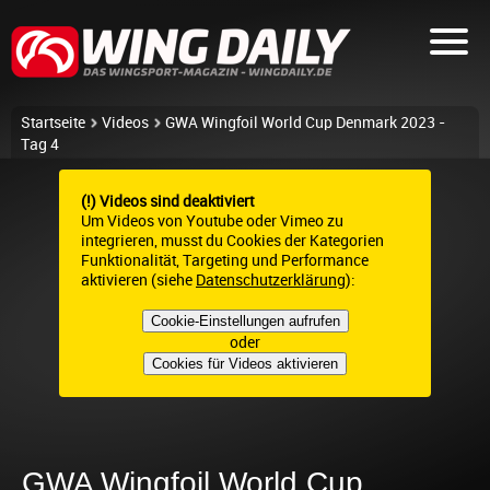
Startseite
Videos
GWA Wingfoil World Cup Denmark 2023 -
Tag 4
(!) Videos sind deaktiviert
Um Videos von Youtube oder Vimeo zu
integrieren, musst du Cookies der Kategorien
Funktionalität, Targeting und Performance
aktivieren (siehe
Datenschutzerklärung
):
Cookie-Einstellungen aufrufen
oder
Cookies für Videos aktivieren
GWA Wingfoil World Cup