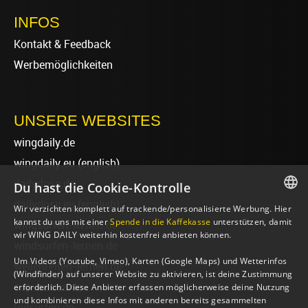
INFOS
Kontakt & Feedback
Werbemöglichkeiten
UNSERE WEBSITES
wingdaily.de
wingdaily.eu
(english)
dailydose.de
Du hast die Cookie-Kontrolle
dailydose.eu
(english)
Wir verzichten komplett auf trackende/personalisierte Werbung. Hier
GERMAN
kannst du uns mit einer
Spende in die Kaffekasse
unterstützen, damit
wingsurfen-lernen.de
wir WING DAILY weiterhin kostenfrei anbieten können.
ENGLISH
windsurfen-lernen.de
Um Videos (Youtube, Vimeo), Karten (Google Maps) und Wetterinfos
wellenreiten-lernen.de
(Windfinder) auf unserer Website zu aktivieren, ist deine Zustimmung
sup-basics.de
erforderlich. Diese Anbieter erfassen möglicherweise deine Nutzung
und kombinieren diese Infos mit anderen bereits gesammelten
foilsurfen.de