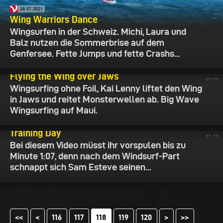
28.07.2021
Wing Warriors Dance
Wingsurfen in der Schweiz. Michi, Laura und
Balz nutzen die Sommerbrise auf dem
Genfersee. Fette Jumps und fette Crashs...
26.07.2021
Flying the Wing over Jaws
03:20
Wingsurfing ohne Foil, Kai Lenny liftet den Wing
in Jaws und reitet Monsterwellen ab. Big Wave
Wingsurfing auf Maui.
14.06.2021
Training Day
01:29
Bei diesem Video müsst ihr vorspulen bis zu
Minute 1:07, denn nach dem Windsurf-Part
schnappt sich Sam Esteve seinen...
<<
<
116
117
119
120
>
>>
118