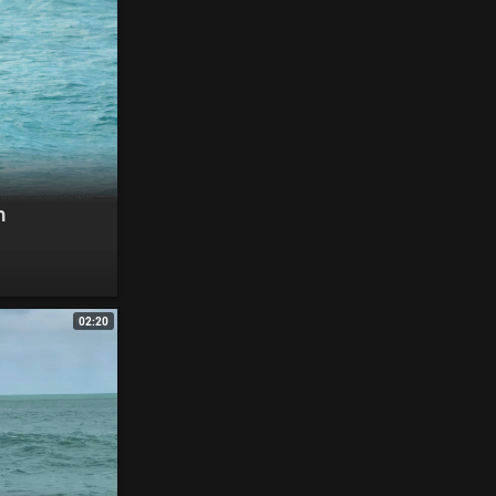
n
02:20