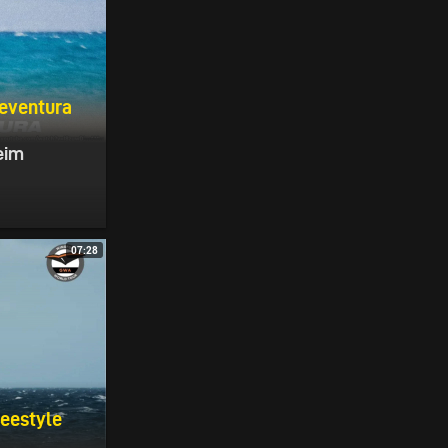
teventura
eim
07:28
eestyle