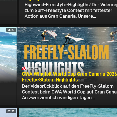
Highwind-Freestyle-Highligths! Der Videore
zum Surf-Freestyle Contest mit fettester
Action aus Gran Canaria. Unsere...
05:27
23.07.2026
GWA Wingfoil World Cup Gran Canaria 2026
Freefly-Slalom Highlights
Der Videorückblick auf den FreeFly-Slalom
Contest beim GWA World Cup auf Gran Canar
An zwei ziemlich windigen Tagen...
02:22