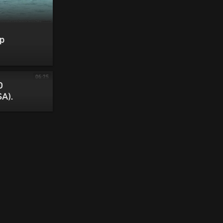
ip
06:25
D
SA).