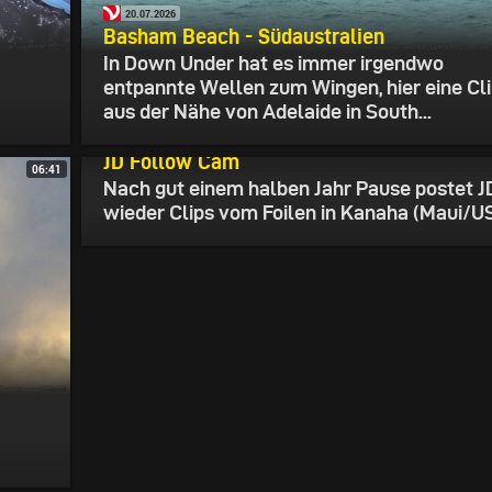
20.07.2026
Basham Beach - Südaustralien
In Down Under hat es immer irgendwo
entpannte Wellen zum Wingen, hier eine Cl
aus der Nähe von Adelaide in South...
18.07.2026
JD Follow Cam
06:41
Nach gut einem halben Jahr Pause postet J
wieder Clips vom Foilen in Kanaha (Maui/U
16.07.2026