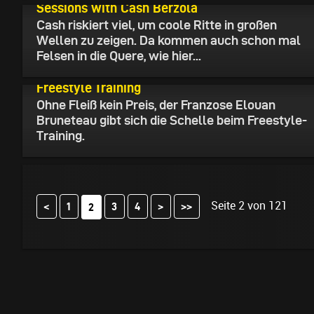
Sessions with Cash Berzola
Cash riskiert viel, um coole Ritte in großen
Wellen zu zeigen. Da kommen auch schon mal
Felsen in die Quere, wie hier...
15.07.2026
Freestyle Training
Ohne Fleiß kein Preis, der Franzose Elouan
Bruneteau gibt sich die Schelle beim Freestyle-
Training.
Seite 2 von 121
<
1
3
4
>
>>
2