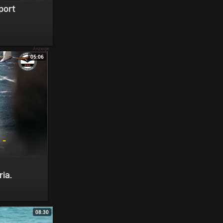
port
05:06
 -
ia.
08:30