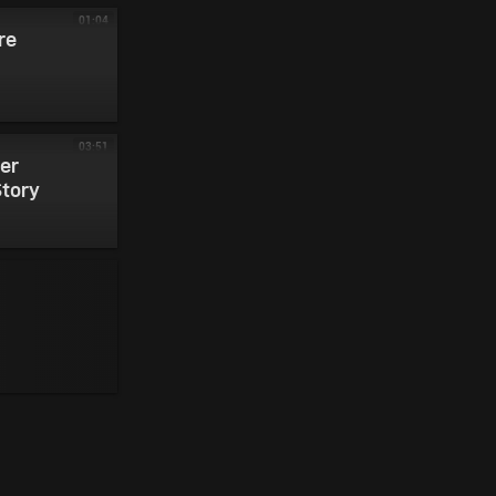
01:04
re
03:51
der
Story