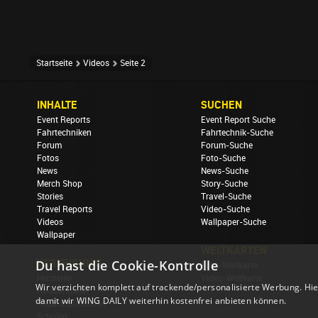
Startseite
Videos
Seite 2
INHALTE
SUCHEN
Event Reports
Event Report Suche
Fahrtechniken
Fahrtechnik-Suche
Forum
Forum-Suche
Fotos
Foto-Suche
News
News-Suche
Merch Shop
Story-Suche
Stories
Travel-Suche
Travel Reports
Video-Suche
Videos
Wallpaper-Suche
Wallpaper
WELTKARTEN
Du hast die Cookie-Kontrolle
VERZEICHNIS
Foto-Weltkarte
Hersteller
Video-Weltkarte
Wir verzichten komplett auf trackende/personalisierte Werbung. Hie
Reiseanbieter
damit wir WING DAILY weiterhin kostenfrei anbieten können.
Reparaturanbieter
Schulen