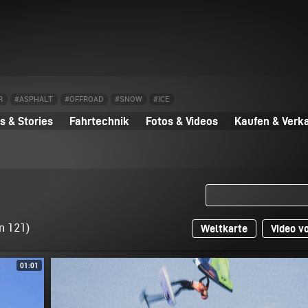
R
#ASPHALT
#OFFROAD
#SNOW
#ICE
 & Stories
Fahrtechnik
Fotos & Videos
Kaufen & Verk
n 121)
Weltkarte
Video v
01:01