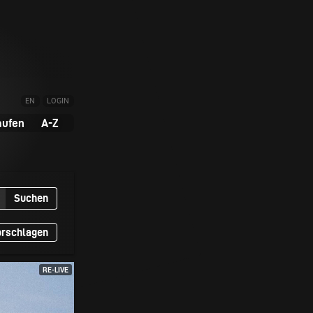
EN
LOGIN
aufen
A-Z
Suchen
orschlagen
RE-LIVE