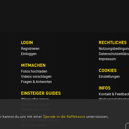
LOGIN
RECHTLICHES
Registrieren
Nutzungsbedingun
Einloggen
Datenschutzerklär
Impressum
MITMACHEN
COOKIES
Fotos hochladen
Videos vorschlagen
Einstellungen
Fragen & Antworten
INFOS
EINSTEIGER GUIDES
Kontakt & Feedbac
Wingsurfen lernen
Werbemöglichkeite
Windsurfen lernen
Wellenreiten lernen
Foilsurfen lernen
r kannst du uns mit einer
Spende in die Kaffekasse
unterstützen,
Standup Paddeln lernen
Skifahren lernen