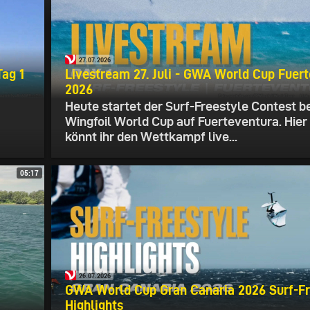
27.07.2026
ag 1
Livestream 27. Juli - GWA World Cup Fuer
2026
Heute startet der Surf-Freestyle Contest b
Wingfoil World Cup auf Fuerteventura. Hier
könnt ihr den Wettkampf live...
05:17
26.07.2026
GWA World Cup Gran Canaria 2026 Surf-Fr
Highlights