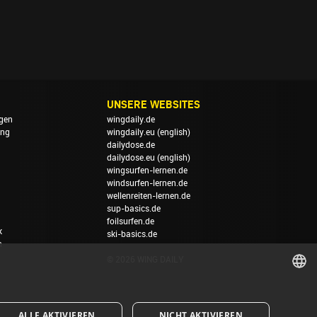
UNSERE WEBSITES
gen
wingdaily.de
ung
wingdaily.eu
(english)
dailydose.de
dailydose.eu
(english)
wingsurfen-lernen.de
windsurfen-lernen.de
wellenreiten-lernen.de
sup-basics.de
foilsurfen.de
k
ski-basics.de
n
© 2026 WING DAILY
GERMAN
ALLE AKTIVIEREN
NICHT AKTIVIEREN