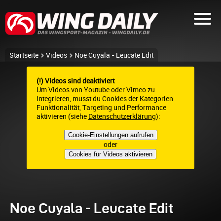
Startseite
Videos
Noe Cuyala - Leucate Edit
(!) Videos sind deaktiviert
Um Videos von Youtube oder Vimeo zu
integrieren, musst du Cookies der Kategorien
Funktionalität, Targeting und Performance
aktivieren (siehe
Datenschutzerklärung
):
Cookie-Einstellungen aufrufen
oder
Cookies für Videos aktivieren
Noe Cuyala - Leucate Edit