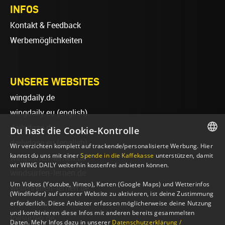
INFOS
Kontakt & Feedback
Werbemöglichkeiten
UNSERE WEBSITES
wingdaily.de
wingdaily.eu
(english)
dailydose.de
Du hast die Cookie-Kontrolle
dailydose.eu
(english)
Wir verzichten komplett auf trackende/personalisierte Werbung. Hier
GERMAN
kannst du uns mit einer
Spende in die Kaffekasse
unterstützen, damit
wingsurfen-lernen.de
wir WING DAILY weiterhin kostenfrei anbieten können.
ENGLISH
windsurfen-lernen.de
Um Videos (Youtube, Vimeo), Karten (Google Maps) und Wetterinfos
wellenreiten-lernen.de
(Windfinder) auf unserer Website zu aktivieren, ist deine Zustimmung
sup-basics.de
erforderlich. Diese Anbieter erfassen möglicherweise deine Nutzung
und kombinieren diese Infos mit anderen bereits gesammelten
foilsurfen.de
Daten. Mehr Infos dazu in unserer
Datenschutzerklärung /