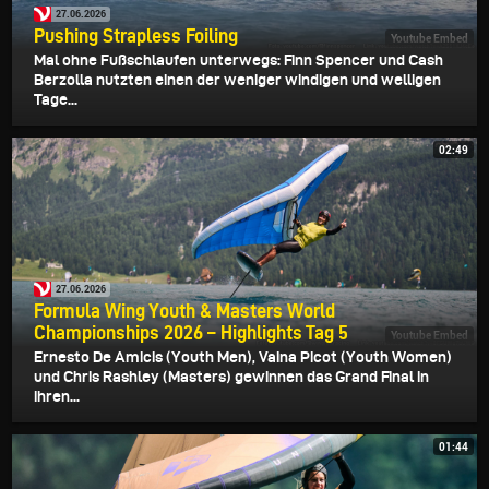
27.06.2026
Pushing Strapless Foiling
Youtube Embed
Mal ohne Fußschlaufen unterwegs: Finn Spencer und Cash
Berzolla nutzten einen der weniger windigen und welligen
Tage...
02:49
27.06.2026
Formula Wing Youth & Masters World
Championships 2026 – Highlights Tag 5
Youtube Embed
Ernesto De Amicis (Youth Men), Vaina Picot (Youth Women)
und Chris Rashley (Masters) gewinnen das Grand Final in
ihren...
01:44