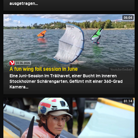
ausgetragen...
06:04
24.06.2026
A fun wing foil session in June
Youtube Embed
Eine Juni-Session im Trälhavet, einer Bucht im inneren
Stockholmer Schärengarten. Gefilmt mit einer 360-Grad
Kamera...
01:14