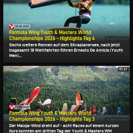
26.06.2026
Formula Wing Youth & Masters World
Championships 2026 – Highlights Tag 4
Youtube Embed
Sechs weitere Rennen auf dem Silvaplanersee, nach jetzt
insgesamt 18 Wettfahrten führen Ernesto De Amicis (Youth
Men)...
01:27
25.06.2026
Formula Wing Youth & Masters World
Championships 2026 – Highlights Tag 3
Youtube Embed
Der Maloja-Wind dreht auf - acht Races auf einem kurzen
Kurs konnten am dritten Tag der Youth & Masters WM