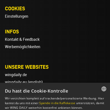
COOKIES
Einstellungen
INFOS
Kontakt & Feedback
Werbemöglichkeiten
UNSERE WEBSITES
wingdaily.de
wingdaily.eu
(english)
dailydose.de
Du hast die Cookie-Kontrolle
dailydose.eu
(english)
Wir verzichten komplett auf trackende/personalisierte Werbung. Hier
GERMAN
kannst du uns mit einer
Spende in die Kaffekasse
unterstützen, damit
wingsurfen-lernen.de
wir WING DAILY weiterhin kostenfrei anbieten können.