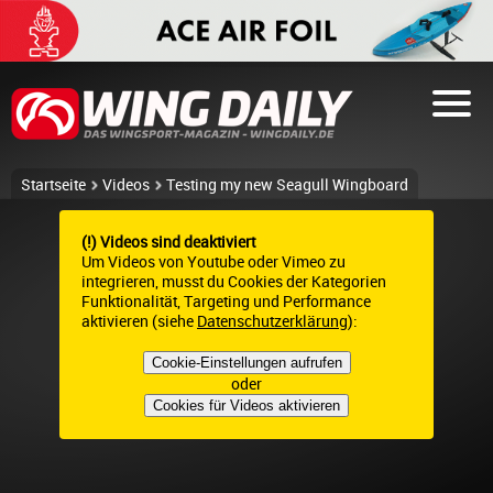
Startseite
Videos
Testing my new Seagull Wingboard
(!) Videos sind deaktiviert
Um Videos von Youtube oder Vimeo zu
integrieren, musst du Cookies der Kategorien
Funktionalität, Targeting und Performance
aktivieren (siehe
Datenschutzerklärung
):
Cookie-Einstellungen aufrufen
oder
Cookies für Videos aktivieren