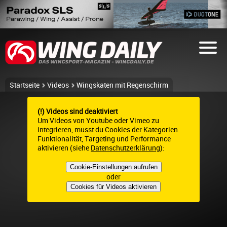
Startseite
Videos
Wingskaten mit Regenschirm
(!) Videos sind deaktiviert
Um Videos von Youtube oder Vimeo zu
integrieren, musst du Cookies der Kategorien
Funktionalität, Targeting und Performance
aktivieren (siehe
Datenschutzerklärung
):
Cookie-Einstellungen aufrufen
oder
Cookies für Videos aktivieren