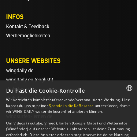
INFOS
Kontakt & Feedback
Werbemöglichkeiten
UNSERE WEBSITES
wingdaily.de
wingdaily.eu
(english)
dailydose.de
Du hast die Cookie-Kontrolle
dailydose.eu
(english)
Wir verzichten komplett auf trackende/personalisierte Werbung. Hier
GERMAN
kannst du uns mit einer
Spende in die Kaffekasse
unterstützen, damit
wingsurfen-lernen.de
wir WING DAILY weiterhin kostenfrei anbieten können.
ENGLISH
windsurfen-lernen.de
Um Videos (Youtube, Vimeo), Karten (Google Maps) und Wetterinfos
wellenreiten-lernen.de
(Windfinder) auf unserer Website zu aktivieren, ist deine Zustimmung
sup-basics.de
erforderlich. Diese Anbieter erfassen möglicherweise deine Nutzung