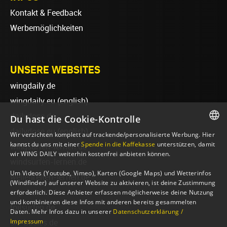
Kontakt & Feedback
Werbemöglichkeiten
UNSERE WEBSITES
wingdaily.de
wingdaily.eu
(english)
dailydose.de
Du hast die Cookie-Kontrolle
dailydose.eu
(english)
Wir verzichten komplett auf trackende/personalisierte Werbung. Hier
GERMAN
kannst du uns mit einer
Spende in die Kaffekasse
unterstützen, damit
wingsurfen-lernen.de
wir WING DAILY weiterhin kostenfrei anbieten können.
ENGLISH
windsurfen-lernen.de
Um Videos (Youtube, Vimeo), Karten (Google Maps) und Wetterinfos
wellenreiten-lernen.de
(Windfinder) auf unserer Website zu aktivieren, ist deine Zustimmung
sup-basics.de
erforderlich. Diese Anbieter erfassen möglicherweise deine Nutzung
und kombinieren diese Infos mit anderen bereits gesammelten
foilsurfen.de
Daten. Mehr Infos dazu in unserer
Datenschutzerklärung /
Impressum
ski-basics.de