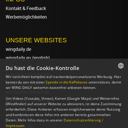
Kontakt & Feedback
Werbemöglichkeiten
UNSERE WEBSITES
wingdaily.de
wingdaily.eu
(english)
dailydose.de
Du hast die Cookie-Kontrolle
dailydose.eu
(english)
Wir verzichten komplett auf trackende/personalisierte Werbung. Hier
GERMAN
kannst du uns mit einer
Spende in die Kaffekasse
unterstützen, damit
wingsurfen-lernen.de
wir WING DAILY weiterhin kostenfrei anbieten können.
ENGLISH
windsurfen-lernen.de
Um Videos (Youtube, Vimeo), Karten (Google Maps) und Wetterinfos
wellenreiten-lernen.de
(Windfinder) auf unserer Website zu aktivieren, ist deine Zustimmung
sup-basics.de
erforderlich. Diese Anbieter erfassen möglicherweise deine Nutzung
und kombinieren diese Infos mit anderen bereits gesammelten
foilsurfen.de
Daten. Mehr Infos dazu in unserer
Datenschutzerklärung /
Impressum
ski-basics.de