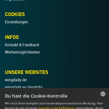
COOKIES
Einstellungen
INFOS
Kontakt & Feedback
Werbemöglichkeiten
UNSERE WEBSITES
wingdaily.de
wingdaily.eu
(english)
dailydose.de
Du hast die Cookie-Kontrolle
dailydose.eu
(english)
Wir verzichten komplett auf trackende/personalisierte Werbung. Hier
GERMAN
kannst du uns mit einer
Spende in die Kaffekasse
unterstützen, damit