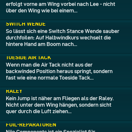
erfolgt vorne am Wing vorbei nach Lee - nicht
über den Wing wie bei einem...
11.06.2026
SWITCH WENDE
So lässt sich eine Switch Stance Wende sauber
durchfoilen: Auf Halbwindkurs wechselt die
hintere Hand am Boom nach...
10.06.2026
TOESIDE AIR TACK
Wenn man die Air Tack nicht aus der
backwinded Position heraus springt, sondern
fast wie eine normale Toeside Tack...
09.06.2026
RALEY
Kein Jump ist näher am Fliegen als der Raley.
Nicht unter dem Wing hängen, sondern sicht
quer durch die Luft ziehen...
08.06.2026
FOIL-REPARATUREN
Nijo Components ist ein Spezialist für