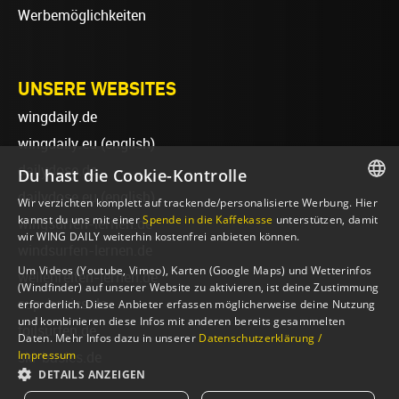
Werbemöglichkeiten
UNSERE WEBSITES
wingdaily.de
wingdaily.eu
(english)
dailydose.de
Du hast die Cookie-Kontrolle
dailydose.eu
(english)
Wir verzichten komplett auf trackende/personalisierte Werbung. Hier
GERMAN
kannst du uns mit einer
Spende in die Kaffekasse
unterstützen, damit
wingsurfen-lernen.de
wir WING DAILY weiterhin kostenfrei anbieten können.
ENGLISH
windsurfen-lernen.de
Um Videos (Youtube, Vimeo), Karten (Google Maps) und Wetterinfos
wellenreiten-lernen.de
(Windfinder) auf unserer Website zu aktivieren, ist deine Zustimmung
sup-basics.de
erforderlich. Diese Anbieter erfassen möglicherweise deine Nutzung
und kombinieren diese Infos mit anderen bereits gesammelten
foilsurfen.de
Daten. Mehr Infos dazu in unserer
Datenschutzerklärung /
Impressum
ski-basics.de
DETAILS ANZEIGEN