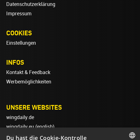
Datenschutzerklärung
Impressum
COOKIES
Einstellungen
INFOS
Kontakt & Feedback
Werbemöglichkeiten
UNSERE WEBSITES
wingdaily.de
wingdaily.eu
(english)
dailydose.de
Du hast die Cookie-Kontrolle