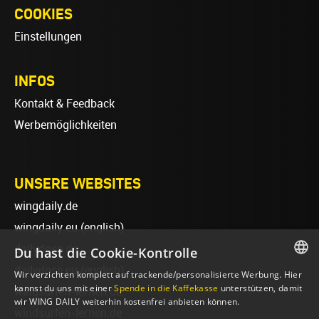
COOKIES
Einstellungen
INFOS
Kontakt & Feedback
Werbemöglichkeiten
UNSERE WEBSITES
wingdaily.de
wingdaily.eu
(english)
dailydose.de
Du hast die Cookie-Kontrolle
dailydose.eu
(english)
Wir verzichten komplett auf trackende/personalisierte Werbung. Hier
GERMAN
kannst du uns mit einer
Spende in die Kaffekasse
unterstützen, damit
wingsurfen-lernen.de
wir WING DAILY weiterhin kostenfrei anbieten können.
ENGLISH
windsurfen-lernen.de