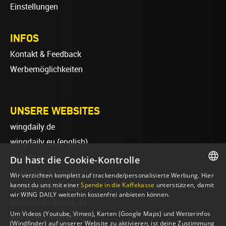
Einstellungen
INFOS
Kontakt & Feedback
Werbemöglichkeiten
UNSERE WEBSITES
wingdaily.de
wingdaily.eu
(english)
dailydose.de
Du hast die Cookie-Kontrolle
dailydose.eu
(english)
Wir verzichten komplett auf trackende/personalisierte Werbung. Hier
GERMAN
kannst du uns mit einer
Spende in die Kaffekasse
unterstützen, damit
wingsurfen-lernen.de
wir WING DAILY weiterhin kostenfrei anbieten können.
ENGLISH
windsurfen-lernen.de
Um Videos (Youtube, Vimeo), Karten (Google Maps) und Wetterinfos
wellenreiten-lernen.de
(Windfinder) auf unserer Website zu aktivieren, ist deine Zustimmung