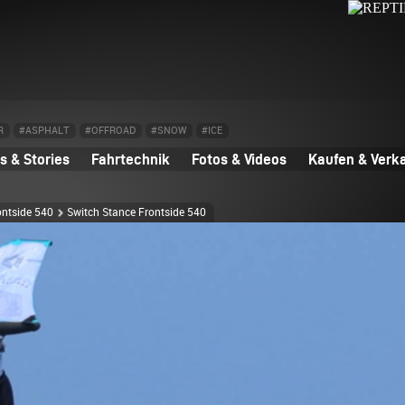
R
#ASPHALT
#OFFROAD
#SNOW
#ICE
 & Stories
Fahrtechnik
Fotos & Videos
Kaufen & Verk
ontside 540
Switch Stance Frontside 540