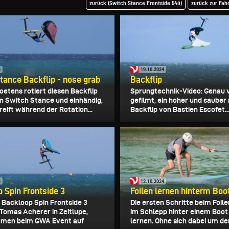
zurück (Switch Stance Frontside 540)
zurück zur Fah
4
19.10.2024
tance Backflip - nose grab
Backflip
oetens rotiert diesen Backflip
Sprungtechnik-Video: Genau 
 in Switch Stance und einhändig,
gefilmt, ein hoher und sauber 
eift während der Rotation...
Backflip von Bastien Escofet..
4
12.10.2024
 Spin Frontside 3
Foilen lernen hinterm Boo
: Backloop Spin Frontside 3
Die ersten Schritte beim Foi
 Tomas Acherer in Zeitlupe,
im Schlepp hinter einem Boot 
men beim GWA Event auf
lernen. Ohne sich dabei um den