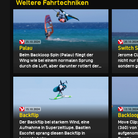
Weitere Fahrtechniken
25.10.2024
20.10.202
Palau
Switch S
Beim Backloop Spin (Palau) fliegt der
Jerome Cl
Wing wie bei einem normalen Sprung
nicht nur
durch die Luft, aber darunter rotiert der...
sondern gr
15.10.2024
13.10.202
Backflip
Backloop
Der Backflip bei starkem Wind, eine
Move Clip
Aufnahme in Superzeitlupe. Bastien
(360) von
Escofet sprang diesen Backflip in
aufgenom