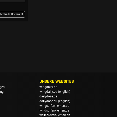
rtechnik-Übersicht
UNSERE WEBSITES
gen
wingdaily.de
ung
wingdaily.eu
(english)
dailydose.de
dailydose.eu
(english)
wingsurfen-lernen.de
windsurfen-lernen.de
wellenreiten-lernen.de