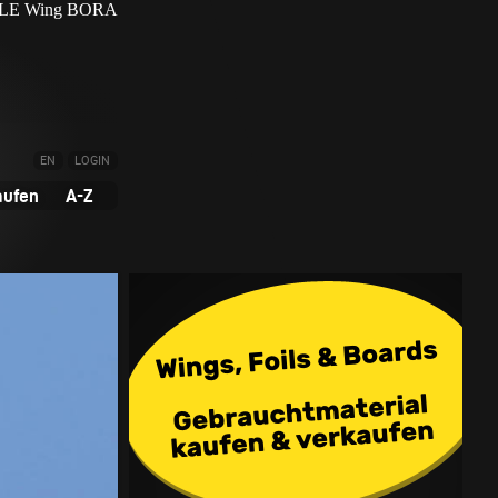
EN
LOGIN
aufen
A-Z