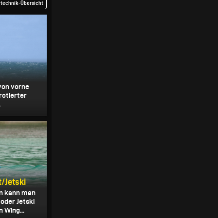
rtechnik-Übersicht
von vorne
rotierter
.
t/Jetski
len kann man
oder Jetski
 Wing...