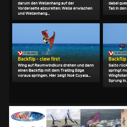
darum den Wellenhang auf der
dabei quer
Vorderseite abzureiten: Welle erwischen
Tail in de
und Wellenhang...
17.09.2023
16.09.202
Backflip - clew first
Backflip
Wing auf Raumwindkurs drehen und dann
Salto rüc
einen Backflip mit dem Trailing Edge
springt m
voraus springen. Hier zeigt Noé Cuyala...
Wingfoilen
Sprung in..