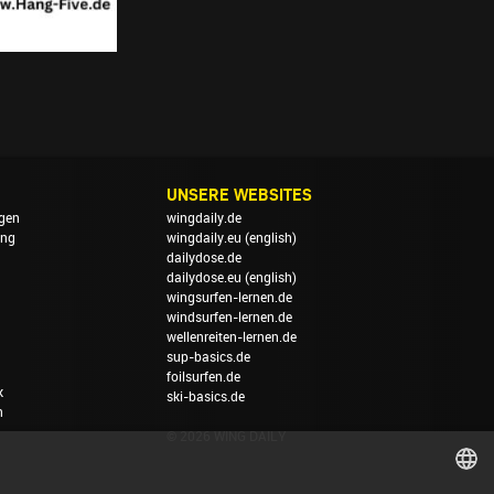
UNSERE WEBSITES
gen
wingdaily.de
ung
wingdaily.eu
(english)
dailydose.de
dailydose.eu
(english)
wingsurfen-lernen.de
windsurfen-lernen.de
wellenreiten-lernen.de
sup-basics.de
foilsurfen.de
k
ski-basics.de
n
© 2026 WING DAILY