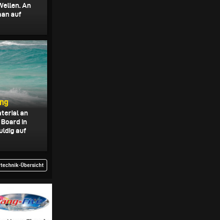
Wellen. An
an auf
ung
terial an
 Board in
uldig auf
rtechnik-Übersicht