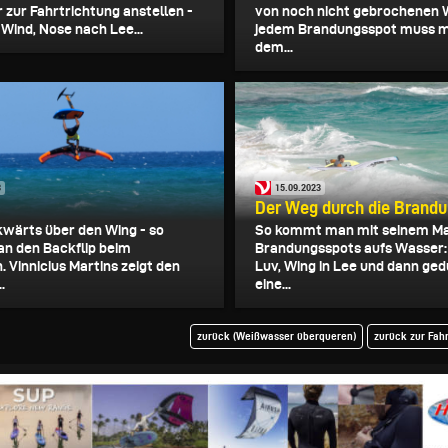
 zur Fahrtrichtung anstellen -
von noch nicht gebrochenen 
n Wind, Nose nach Lee...
jedem Brandungsspot muss m
dem...
3
15.09.2023
Der Weg durch die Brand
kwärts über den Wing - so
So kommt man mit seinem Ma
an den Backflip beim
Brandungsspots aufs Wasser:
. Vinnicius Martins zeigt den
Luv, Wing in Lee und dann ged
.
eine...
zurück (Weißwasser überqueren)
zurück zur Fah