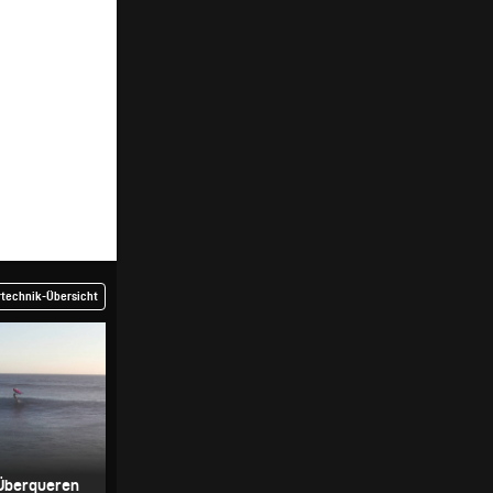
rtechnik-Übersicht
m Überqueren