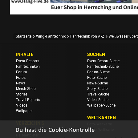
Startseite
Wing-Fahrtechnik
Fahrtechnik von A-Z
Weißwasser über
INHALTE
SUCHEN
Event Reports
Event Report Suche
Fahrtechniken
Fahrtechnik-Suche
Forum
Forum-Suche
Fotos
Foto-Suche
News
News-Suche
Merch Shop
Story-Suche
Stories
Travel-Suche
Travel Reports
Video-Suche
Videos
Wallpaper-Suche
Wallpaper
WELTKARTEN
VERZEICHNIS
Foto-Weltkarte
Du hast die Cookie-Kontrolle
Hersteller
Video-Weltkarte
Reiseanbieter