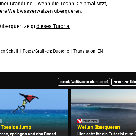
einer Brandung - wenn die Technik einmal sitzt,
ßere Weißwasserwalzen überqueren.
überquert zeigt
dieses Tutorial
.
en Schall
|
Fotos/Grafiken: Duotone
|
Translation:
EN
zurück (Weißwasser überqueren)
zurück zur Fah
3
20.09.2023
 Toeside Jump
Wellen überqueren
hren, springen und das Board
Hier seht ihr ein Tutorial zu