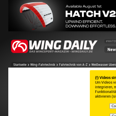
#WATE
News
Startseite
Wing-Fahrtechnik
Fahrtechnik von A-Z
Weißwasser über
(!) Videos si
Um Videos v
integrieren,
Funktionalit
aktivieren (s
Co