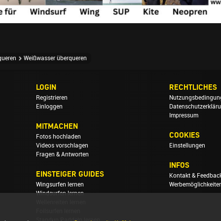
queren
Weißwasser überqueren
LOGIN
RECHTLICHES
Registrieren
Nutzungsbedingun
Einloggen
Datenschutzerklär
Impressum
MITMACHEN
COOKIES
Fotos hochladen
Videos vorschlagen
Einstellungen
Fragen & Antworten
INFOS
EINSTEIGER GUIDES
Kontakt & Feedbac
Wingsurfen lernen
Werbemöglichkeite
Windsurfen lernen
Wellenreiten lernen
Foilsurfen lernen
Standup Paddeln lernen