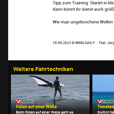
Tipp zum Training: Startet in kl
dann könnt ihr damit auch grö
Wie man ungebrochene Wellen 
18.09.2023 © WING DAILY
|
Text:
Jürg
Weitere Fahrtechniken
30.09.2023
21.09.202
Foilen auf einer Welle
Tweaked
Beim Foilen auf einer Welle geht es
Switch fa