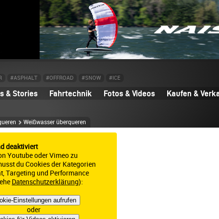
R
#ASPHALT
#OFFROAD
#SNOW
#ICE
 & Stories
Fahrtechnik
Fotos & Videos
Kaufen & Verk
queren
Weißwasser überqueren
nd deaktiviert
on Youtube oder Vimeo zu
 musst du Cookies der Kategorien
ät, Targeting und Performance
iehe
Datenschutzerklärung
):
okie-Einstellungen aufrufen
oder