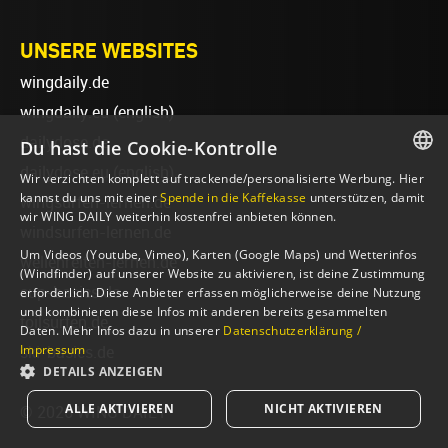
UNSERE WEBSITES
wingdaily.de
wingdaily.eu
(english)
dailydose.de
Du hast die Cookie-Kontrolle
dailydose.eu
(english)
Wir verzichten komplett auf trackende/personalisierte Werbung. Hier
GERMAN
kannst du uns mit einer
Spende in die Kaffekasse
unterstützen, damit
wingsurfen-lernen.de
wir WING DAILY weiterhin kostenfrei anbieten können.
ENGLISH
windsurfen-lernen.de
Um Videos (Youtube, Vimeo), Karten (Google Maps) und Wetterinfos
wellenreiten-lernen.de
(Windfinder) auf unserer Website zu aktivieren, ist deine Zustimmung
sup-basics.de
erforderlich. Diese Anbieter erfassen möglicherweise deine Nutzung
und kombinieren diese Infos mit anderen bereits gesammelten
foilsurfen.de
Daten. Mehr Infos dazu in unserer
Datenschutzerklärung /
Impressum
ski-basics.de
DETAILS ANZEIGEN
ALLE AKTIVIEREN
NICHT AKTIVIEREN
© 2026 WING DAILY