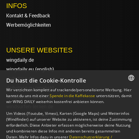
INFOS
Kontakt & Feedback
Werbemöglichkeiten
UNSERE WEBSITES
wingdaily.de
wingdaily.eu
(english)
dailydose.de
Du hast die Cookie-Kontrolle
dailydose.eu
(english)
Wir verzichten komplett auf trackende/personalisierte Werbung. Hier
GERMAN
kannst du uns mit einer
Spende in die Kaffekasse
unterstützen, damit
wingsurfen-lernen.de
wir WING DAILY weiterhin kostenfrei anbieten können.
ENGLISH
windsurfen-lernen.de
Um Videos (Youtube, Vimeo), Karten (Google Maps) und Wetterinfos
wellenreiten-lernen.de
(Windfinder) auf unserer Website zu aktivieren, ist deine Zustimmung
sup-basics.de
erforderlich. Diese Anbieter erfassen möglicherweise deine Nutzung
und kombinieren diese Infos mit anderen bereits gesammelten
foilsurfen.de
Daten. Mehr Infos dazu in unserer
Datenschutzerklärung /