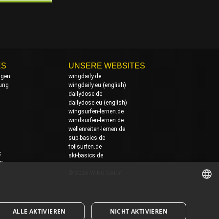
ES
UNSERE WEBSITES
ngen
wingdaily.de
rung
wingdaily.eu
(english)
dailydose.de
dailydose.eu
(english)
wingsurfen-lernen.de
windsurfen-lernen.de
wellenreiten-lernen.de
sup-basics.de
foilsurfen.de
k
ski-basics.de
en
© 2026 WING DAILY
GERMAN
ALLE AKTIVIEREN
NICHT AKTIVIEREN
ENGLISH