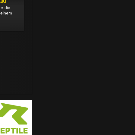
ald
er die
n einem