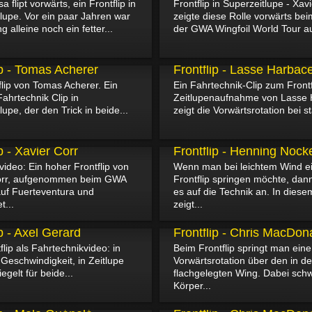
 flipt vorwärts, ein Frontflip in
Frontflip in Superzeitlupe - Xav
lupe. Vor ein paar Jahren war
zeigte diese Rolle vorwärts be
 alleine noch ein fetter...
der GWA Wingfoil World Tour au
21.11.2024
ip - Tomas Acherer
Frontflip - Lasse Harbac
flip von Tomas Acherer. Ein
Ein Fahrtechnik-Clip zum Frontf
Fahrtechnik Clip in
Zeitlupenaufnahme von Lasse
lupe, der den Trick in beide...
zeigt die Vorwärtsrotation bei s
19.08.2024
p - Xavier Corr
Frontflip - Henning Nock
video: Ein hoher Frontflip von
Wenn man bei leichtem Wind e
orr, aufgenommen beim GWA
Frontflip springen möchte, da
auf Fuerteventura und
es auf die Technik an. In dies
t...
zeigt...
12.12.2023
ip - Axel Gerard
Frontflip - Chris MacDon
flip als Fahrtechnikvideo: in
Beim Frontflip springt man eine
Geschwindigkeit, in Zeitlupe
Vorwärtsrotation über den in de
egelt für beide...
flachgelegten Wing. Dabei schw
Körper...
06.06.2022