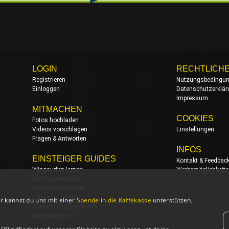
LOGIN
RECHTLICH
Registrieren
Nutzungsbedingu
Einloggen
Datenschutzerklä
Impressum
MITMACHEN
COOKIES
Fotos hochladen
Videos vorschlagen
Einstellungen
Fragen & Antworten
INFOS
EINSTEIGER GUIDES
Kontakt & Feedbac
Wingsurfen lernen
Werbemöglichkeit
Windsurfen lernen
Wellenreiten lernen
Foilsurfen lernen
r kannst du uns mit einer
Spende in die Kaffekasse
unterstützen,
Standup Paddeln lernen
Skifahren lernen