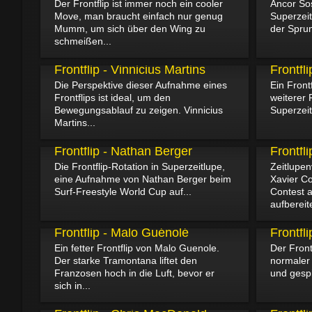
Der Frontflip ist immer noch ein cooler
Ancor Sosa
Move, man braucht einfach nur genug
Superzeit
Mumm, um sich über den Wing zu
der Sprung
schmeißen...
09.02.2025
23.12.2024
Frontflip - Vinnicius Martins
Frontfl
Die Perspektive dieser Aufnahme eines
Ein Front
Frontflips ist ideal, um den
weiterer 
Bewegungsablauf zu zeigen. Vinnicius
Superzeit
Martins...
10.11.2024
07.10.2024
Frontflip - Nathan Berger
Frontfli
Die Frontflip-Rotation in Superzeitlupe,
Zeitlupen
eine Aufnahme von Nathan Berger beim
Xavier C
Surf-Freestyle World Cup auf...
Contest 
aufbereite
15.06.2024
07.03.2024
Frontflip - Malo Guénolé
Frontfl
Ein fetter Frontflip von Malo Guenole.
Der Front
Der starke Tramontana liftet den
normaler 
Franzosen hoch in die Luft, bevor er
und gespi
sich in...
11.10.2022
13.07.2022