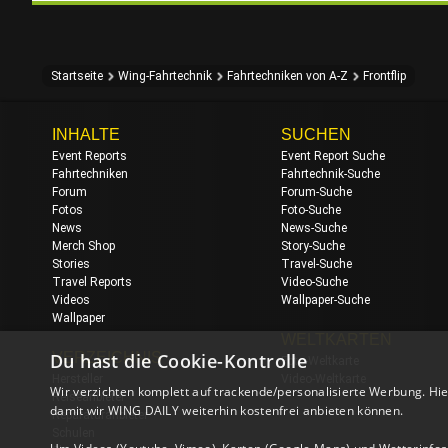
Startseite
Wing-Fahrtechnik
Fahrtechniken von A-Z
Frontflip
INHALTE
SUCHEN
Event Reports
Event Report Suche
Fahrtechniken
Fahrtechnik-Suche
Forum
Forum-Suche
Fotos
Foto-Suche
News
News-Suche
Merch Shop
Story-Suche
Stories
Travel-Suche
Travel Reports
Video-Suche
Videos
Wallpaper-Suche
Wallpaper
WELTKARTEN
Du hast die Cookie-Kontrolle
VERZEICHNIS
Foto-Weltkarte
Hersteller
Video-Weltkarte
Wir verzichten komplett auf trackende/personalisierte Werbung. Hie
Reiseanbieter
damit wir WING DAILY weiterhin kostenfrei anbieten können.
Reparaturanbieter
Schulen