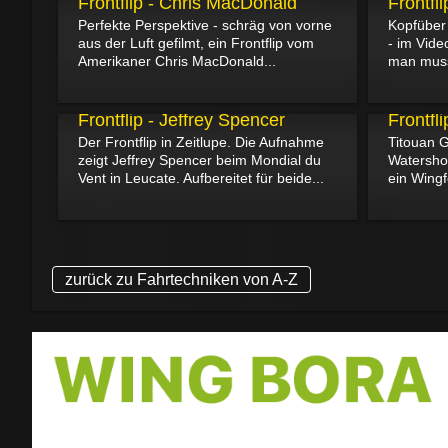
Frontflip - Chris MacDonald
Frontfl
Perfekte Perspektive - schräg von vorne
Kopfüber 
aus der Luft gefilmt, ein Frontflip vom
- im Vide
Amerikaner Chris MacDonald...
man muss 
30.05.2022
13.05.2022
Frontflip - Jeffrey Spencer
Frontfl
Der Frontflip in Zeitlupe. Die Aufnahme
Titouan G
zeigt Jeffrey Spencer beim Mondial du
Watershot 
Vent in Leucate. Aufbereitet für beide...
ein Wingf
zurück zu Fahrtechniken von A-Z