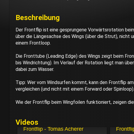
Beschreibung
Der Frontflip ist eine gesprungene Vorwärtsrotation beim
über die Längesachse des Wings (über die Strut), nicht 
einem Frontloop.
Die Fronttube (Leading Edge) des Wings zeigt beim Frontf
bis Windrichtung). Im Verlauf der Rotation liegt man übe
dabei zum Wasser.
Tipp: Wer vom Windsurfen kommt, kann den Frontflip am
vergleichen (und nicht mit einem Forward oder Spinloop)
Wie der Frontflip beim Wingfoilen funktioniert, zeigen die
Videos
20.06.2026
18.04.2026
Frontflip - Tomas Acherer
Frontfl