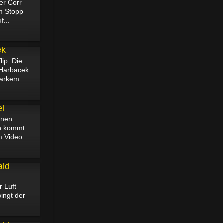
ier Corr
im Stopp
f...
ek
lip. Die
 Harbacek
tarkem...
el
inen
nn kommt
em Video
ald
r Luft
ingt der