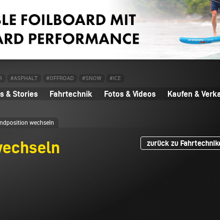
R
#ASPHALT
#OFFROAD
#SNOW
#ICE
 & Stories
Fahrtechnik
Fotos & Videos
Kaufen & Verk
ndposition wechseln
wechseln
zurück zu Fahrtechnik