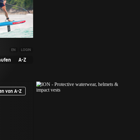
EN
LOGIN
aufen
A-Z
en von A-Z