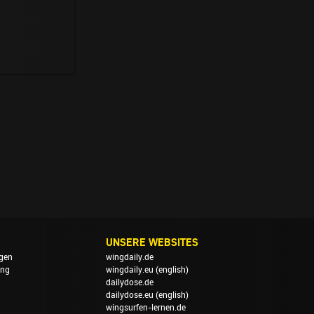
UNSERE WEBSITES
gen
wingdaily.de
ung
wingdaily.eu
(english)
dailydose.de
dailydose.eu
(english)
wingsurfen-lernen.de