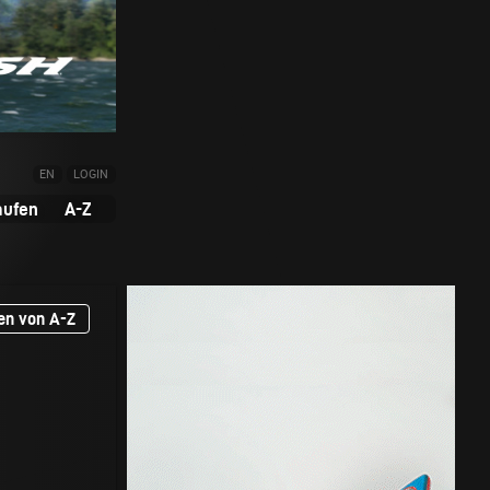
EN
LOGIN
aufen
A-Z
en von A-Z