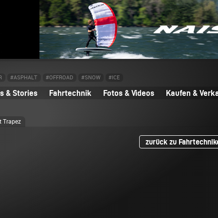
R
#ASPHALT
#OFFROAD
#SNOW
#ICE
 & Stories
Fahrtechnik
Fotos & Videos
Kaufen & Verk
t Trapez
zurück zu Fahrtechnik