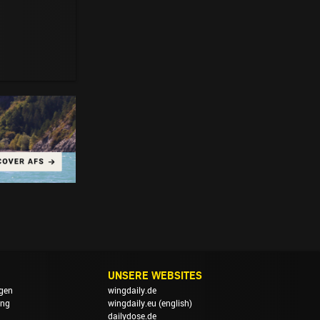
UNSERE WEBSITES
gen
wingdaily.de
ung
wingdaily.eu
(english)
dailydose.de