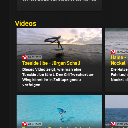
Videos
19.09.20
Halse -
08.02.2026
Toeside Jibe - Jürgen Schall
Nockel
Dieses Video zeigt, wie man eine
Die Halse
Toeside Jibe fährt. Den Griffwechsel am
Fahrtechn
Wing könnt ihr in Zeitlupe genau
Nockel, de
verfolgen...
28.07.2024
19.06.20