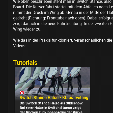
Wie oben beschrieben steht man in Switch Stance, also
Board. Die Kurvenfahrt startet mit dem Abfallen nach L
nimmt der Druck im Wing ab. Genau in der Mitte der Ha
gedreht (Richtung: Fronttube nach oben). Dabei erfolgt 
zeigt danach in die neue Fahrtrichtung. In der zweiten 
Wing wieder zu.
Wie das in der Praxis funktioniert, veranschaulichen di
Videos:
Tutorials
11.01.2023
Switch Stance Halse - Klaus Twilling
Die Switch Stance Halse als Slideshow.
Bei einer Halse in Switch Stance zeigt
der Rücken zum Innenradius der Kurve...