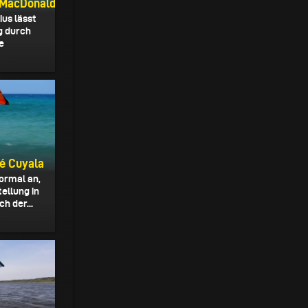
s MacDonald
ius lässt
g durch
e
oé Cuyala
ormal an,
ellung in
h der...