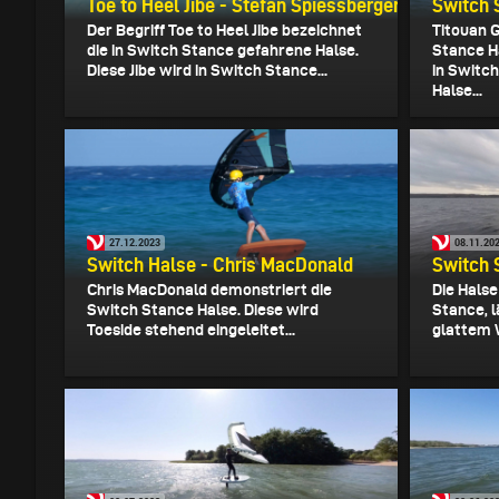
Toe to Heel Jibe - Stefan Spiessberger
Switch 
Der Begriff Toe to Heel Jibe bezeichnet
Titouan 
die in Switch Stance gefahrene Halse.
Stance H
Diese Jibe wird in Switch Stance...
in Switch
Halse...
27.12.2023
08.11.20
Switch Halse - Chris MacDonald
Switch 
Chris MacDonald demonstriert die
Die Halse
Switch Stance Halse. Diese wird
Stance, l
Toeside stehend eingeleitet...
glattem W