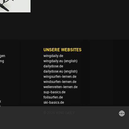
UNSERE WEBSITES
gen
wingdaily.de
ung
wingdaily.eu
(english)
dailydose.de
dailydose.eu
(english)
wingsurfen-lernen.de
windsurfen-lernen.de
wellenreiten-lernen.de
sup-basics.de
foilsurfen.de
k
ski-basics.de
n
© 2026 WING DAILY
GERMAN