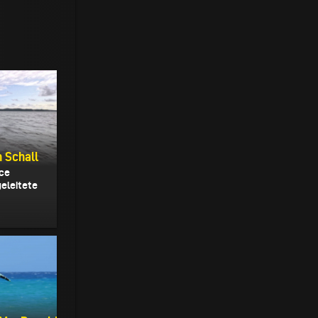
n Schall
nce
geleitete