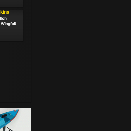
nkins
lich
 Wingfoil