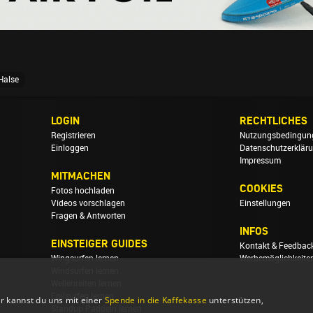
Halse
LOGIN
RECHTLICHES
Registrieren
Nutzungsbedingun
Einloggen
Datenschutzerklär
Impressum
MITMACHEN
COOKIES
Fotos hochladen
Videos vorschlagen
Einstellungen
Fragen & Antworten
INFOS
EINSTEIGER GUIDES
Kontakt & Feedbac
Wingsurfen lernen
Werbemöglichkeite
Windsurfen lernen
Wellenreiten lernen
Foilsurfen lernen
r kannst du uns mit einer
Spende in die Kaffekasse
unterstützen,
Standup Paddeln lernen