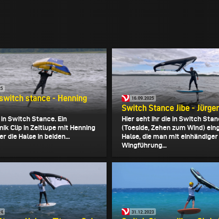
25
 switch stance - Henning
16.09.2025
Switch Stance Jibe - Jürge
 in Switch Stance. Ein
Hier seht ihr die in Switch Sta
ik Clip in Zeitlupe mit Henning
(Toeside, Zehen zum Wind) ein
r die Halse in beiden...
Halse, die man mit einhändiger
Wingführung...
24
31.12.2023