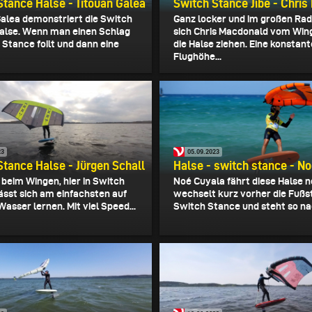
Stance Halse - Titouan Galea
Switch Stance Jibe - Chri
Galea demonstriert die Switch
Ganz locker und im großen Rad
alse. Wenn man einen Schlag
sich Chris Macdonald vom Win
 Stance foilt und dann eine
die Halse ziehen. Eine konstant
Flughöhe...
23
05.09.2023
Stance Halse - Jürgen Schall
Halse - switch stance - N
 beim Wingen, hier in Switch
Noé Cuyala fährt diese Halse n
ässt sich am einfachsten auf
wechselt kurz vorher die Fußst
asser lernen. Mit viel Speed...
Switch Stance und steht so nac