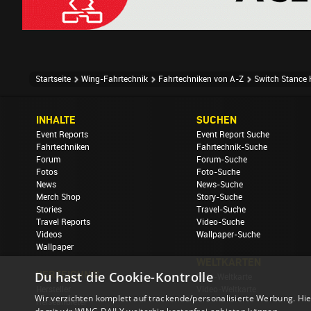
Startseite
Wing-Fahrtechnik
Fahrtechniken von A-Z
Switch Stance 
INHALTE
SUCHEN
Event Reports
Event Report Suche
Fahrtechniken
Fahrtechnik-Suche
Forum
Forum-Suche
Fotos
Foto-Suche
News
News-Suche
Merch Shop
Story-Suche
Stories
Travel-Suche
Travel Reports
Video-Suche
Videos
Wallpaper-Suche
Wallpaper
WELTKARTEN
VERZEICHNIS
Du hast die Cookie-Kontrolle
Foto-Weltkarte
Hersteller
Video-Weltkarte
Wir verzichten komplett auf trackende/personalisierte Werbung. Hie
Reiseanbieter