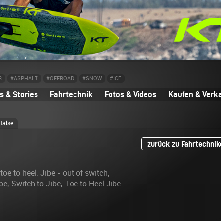
R
#ASPHALT
#OFFROAD
#SNOW
#ICE
 & Stories
Fahrtechnik
Fotos & Videos
Kaufen & Verk
Halse
zurück zu Fahrtechnik
toe to heel, Jibe - out of switch,
be, Switch to Jibe, Toe to Heel Jibe