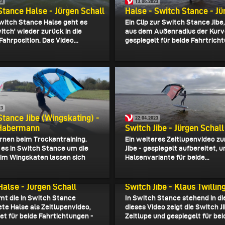
23
13.06.2023
Stance Halse - Jürgen Schall
Halse - Switch Stance - Jü
witch Stance Halse geht es
Ein Clip zur Switch Stance Jibe
witch' wieder zurück in die
aus dem Außenradius der Kurv
ahrposition. Das Video...
gespiegelt für beide Fahrtricht
23
Stance Jibe (Wingskating) -
22.04.2023
 Habermann
Switch Jibe - Jürgen Schall
rnen beim Trockentraining.
Ein weiteres Zeitlupenvideo z
 es in Switch Stance um die
Jibe - gespiegelt aufbereitet, 
eim Wingskaten lassen sich
Halsenvariante für beide...
22
19.06.2022
Halse - Jürgen Schall
Switch Jibe - Klaus Twillin
mt die in Switch Stance
In Switch Stance stehend in di
ete Halse als Zeitlupenvideo,
dieses Video zeigt die Switch Ji
et für beide Fahrtichtungen -
Zeitlupe und gespiegelt für beid