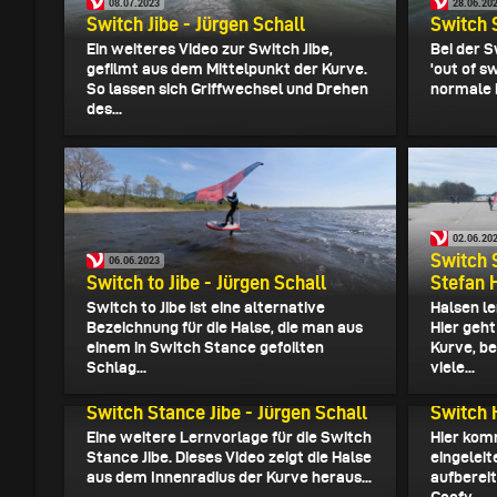
08.07.2023
28.06.20
Switch Jibe - Jürgen Schall
Switch 
Ein weiteres Video zur Switch Jibe,
Bei der S
gefilmt aus dem Mittelpunkt der Kurve.
'out of s
So lassen sich Griffwechsel und Drehen
normale F
des...
02.06.20
Switch 
06.06.2023
Switch to Jibe - Jürgen Schall
Stefan
Switch to Jibe ist eine alternative
Halsen le
Bezeichnung für die Halse, die man aus
Hier geht
einem in Switch Stance gefoilten
Kurve, b
Schlag...
viele...
24.03.2023
30.09.20
Switch Stance Jibe - Jürgen Schall
Switch 
Eine weitere Lernvorlage für die Switch
Hier kom
Stance Jibe. Dieses Video zeigt die Halse
eingeleit
aus dem Innenradius der Kurve heraus...
aufbereit
Goofy...