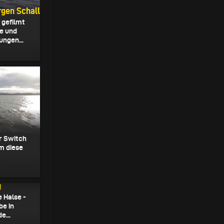
rgen Schall
, gefilmt
e und
ungen...
ur Switch
um diese
g
e Halse -
be in
e...