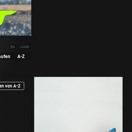
EN
LOGIN
aufen
A-Z
en von A-Z