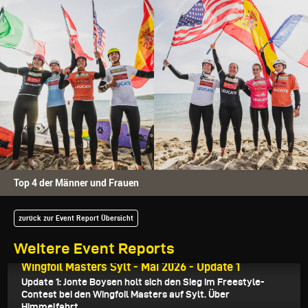
Top 4 der Männer und Frauen
zurück zur Event Report Übersicht
Weitere Event Reports
17.05.2026
Wingfoil Masters Sylt - Mai 2026 - Update 1
Update 1: Jonte Boysen holt sich den Sieg im Freestyle-
Contest bei den Wingfoil Masters auf Sylt. Über
Himmelfahrt...