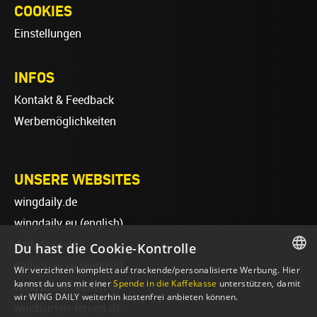
COOKIES
Einstellungen
INFOS
Kontakt & Feedback
Werbemöglichkeiten
UNSERE WEBSITES
wingdaily.de
wingdaily.eu
(english)
dailydose.de
Du hast die Cookie-Kontrolle
dailydose.eu
(english)
Wir verzichten komplett auf trackende/personalisierte Werbung. Hier
GERMAN
kannst du uns mit einer
Spende in die Kaffekasse
unterstützen, damit
wingsurfen-lernen.de
wir WING DAILY weiterhin kostenfrei anbieten können.
ENGLISH
windsurfen-lernen.de