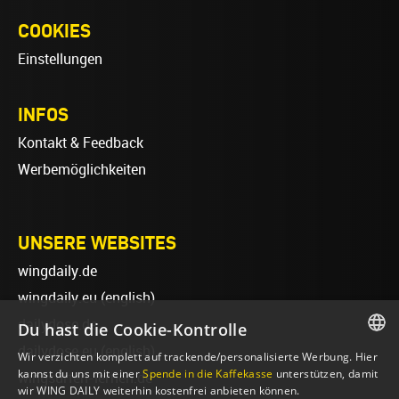
COOKIES
Einstellungen
INFOS
Kontakt & Feedback
Werbemöglichkeiten
UNSERE WEBSITES
wingdaily.de
wingdaily.eu
(english)
dailydose.de
Du hast die Cookie-Kontrolle
dailydose.eu
(english)
Wir verzichten komplett auf trackende/personalisierte Werbung. Hier
GERMAN
kannst du uns mit einer
Spende in die Kaffekasse
unterstützen, damit
wingsurfen-lernen.de
wir WING DAILY weiterhin kostenfrei anbieten können.