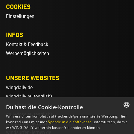
COOKIES
Einstellungen
INFOS
Kontakt & Feedback
Werbemöglichkeiten
UNSERE WEBSITES
wingdaily.de
wingdaily.eu
(english)
dailydose.de
Du hast die Cookie-Kontrolle
dailydose.eu
(english)
Wir verzichten komplett auf trackende/personalisierte Werbung. Hier
GERMAN
kannst du uns mit einer
Spende in die Kaffekasse
unterstützen, damit
wingsurfen-lernen.de
wir WING DAILY weiterhin kostenfrei anbieten können.
ENGLISH
windsurfen-lernen.de