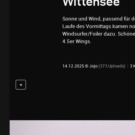
Wittensee
Sonne und Wind, passend für de
Laufe des Vormittags kamen noc
Windsurfer/Foiler dazu. Schöner
4.5er Wings.
14.12.2025 ©
Jojo
(373 Uploads)
|
3 
<