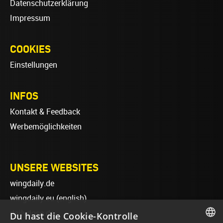
Datenschutzerklärung
Impressum
COOKIES
Einstellungen
INFOS
Kontakt & Feedback
Werbemöglichkeiten
UNSERE WEBSITES
wingdaily.de
wingdaily.eu
(english)
dailydose.de
Du hast die Cookie-Kontrolle