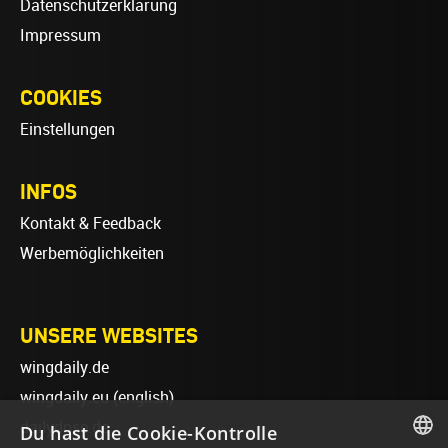
Datenschutzerklärung
Impressum
COOKIES
Einstellungen
INFOS
Kontakt & Feedback
Werbemöglichkeiten
UNSERE WEBSITES
wingdaily.de
wingdaily.eu
(english)
dailydose.de
Du hast die Cookie-Kontrolle