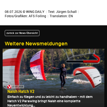
08.07.2026 © WING DAILY
|
Text:
Jürgen Schall
|
Fotos/Grafiken: AFS Foiling
|
Translation:
EN
zurück zur News-Übersicht
Weitere Newsmeldungen
27.07.2026
Naish Hatch V2
Einfach zu fliegen und zu leicht zu handhaben - mit dem
Hatch V2 Parawing bringt Naish eine komplette
Neuentwicklung...