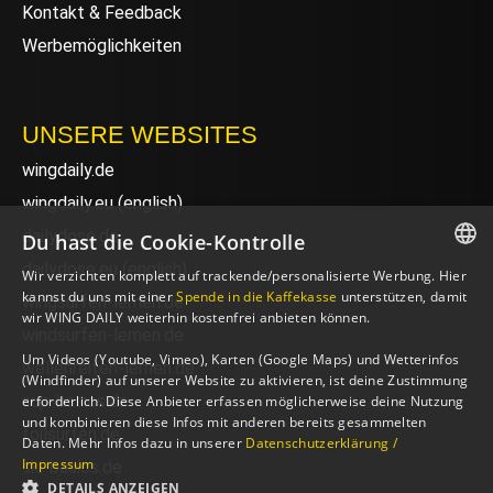
Kontakt & Feedback
Werbemöglichkeiten
UNSERE WEBSITES
wingdaily.de
wingdaily.eu
(english)
dailydose.de
Du hast die Cookie-Kontrolle
dailydose.eu
(english)
Wir verzichten komplett auf trackende/personalisierte Werbung. Hier
GERMAN
kannst du uns mit einer
Spende in die Kaffekasse
unterstützen, damit
wingsurfen-lernen.de
wir WING DAILY weiterhin kostenfrei anbieten können.
ENGLISH
windsurfen-lernen.de
Um Videos (Youtube, Vimeo), Karten (Google Maps) und Wetterinfos
wellenreiten-lernen.de
(Windfinder) auf unserer Website zu aktivieren, ist deine Zustimmung
sup-basics.de
erforderlich. Diese Anbieter erfassen möglicherweise deine Nutzung
und kombinieren diese Infos mit anderen bereits gesammelten
foilsurfen.de
Daten. Mehr Infos dazu in unserer
Datenschutzerklärung /
Impressum
ski-basics.de
DETAILS ANZEIGEN