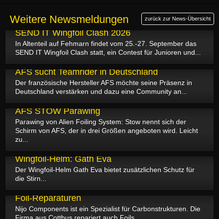
Weitere Newsmeldungen
zurück zur News-Übersicht
09.07.2026
SEND IT Wingfoil Clash 2026
In Altenteil auf Fehmarn findet vom 25.-27. September das
SEND IT Wingfoil Clash statt, ein Contest für Junioren und...
08.07.2026
AFS sucht Teamrider in Deutschland
Der französische Hersteller AFS möchte seine Präsenz in
Deutschland verstärken und dazu eine Community an...
01.07.2026
AFS STOW Parawing
Parawing von Alien Foiling System: Stow nennt sich der
Schirm von AFS, der in drei Größen angeboten wird. Leicht
zu...
17.06.2026
Wingfoil-Helm: Gath Eva
Der Wingfoil-Helm Gath Eva bietet zusätzlichen Schutz für
die Stirn...
08.06.2026
Foil-Reparaturen
Nijo Components ist ein Spezialist für Carbonstrukturen. Die
Firma aus Cottbus repariert auch Foils...