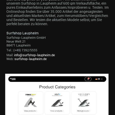
unserem Surfshop in Laupheim auf 600 qm Verkaufsfläche, ein
pures Einkaufserlebnis zum Anfassen/Anprobieren u. Testen. Im
Onlineshop finden Sie über 35.000 Artikel der angesagtesten
und aktuellsten Marken/Artikel, zum Herumstöbern/Vergleichen
und Bestellen. Wir testen die aktuellen Modele selbst, um Sie
perfekt beraten zu können.
Surfshop Laupheim
Surfshop-Laupheim GmbH
Neue Welt 21
88471 Laupheim
Tel.: (+49) 7392/5555
Mail:
info@surfshop-laupheim.de
Web:
surfshop-laupheim.de