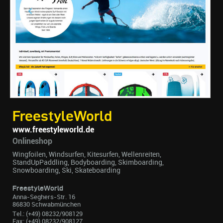
FreestyleWorld
www.freestyleworld.de
Onlineshop
Wingfoilen, Windsurfen, Kitesurfen, Wellenreiten,
StandUpPaddling, Bodyboarding, Skimboarding,
Snowboarding, Ski, Skateboarding
FreestyleWorld
Anna-Seghers-Str. 16
86830 Schwabmünchen
Tel.: (+49) 08232/908129
Fax: (+49) 08232/908127