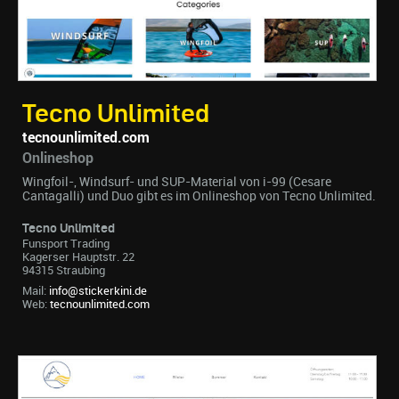
Tecno Unlimited
tecnounlimited.com
Onlineshop
Wingfoil-, Windsurf- und SUP-Material von i-99 (Cesare
Cantagalli) und Duo gibt es im Onlineshop von Tecno Unlimited.
Tecno Unlimited
Funsport Trading
Kagerser Hauptstr. 22
94315 Straubing
Mail:
info@stickerkini.de
Web:
tecnounlimited.com