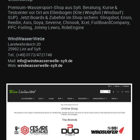
Premium-Wassersport-Shop aus Sylt. Beratung, Kurse &
Testcenter vor Ort am Ellenbogen (Kite | Wingfoil | Windsurf |
SUP). Jetzt Boards & Zubehör im Shop sichern: Slingshot, Ensis,
Reedin, Axis, Goya, Severne, Chinook, Xcel, FoilBoardCompany,
PPC-Foiling, Jimmy Lewis, RideEngine
WindWasserWelle
Landwehrdeich 20
25992 List auf Sylt
Tel.: (+49) 0172/4721748
Mail:
info@windwasserwelle-sylt.de
Web:
windwasserwelle-sylt.de