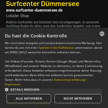
Surfcenter Dümmersee
www.surfcenter-duemmersee.de
Lokaler Shop
Robins Surfcenter am Dümmer See ist umgezogen. In unserem
Surfshop findet ihr alles, was das Surferherz begehrt, von A wie
Anzüge bis Z wie Zubehör. Trendige Beachmode und die
Dümmer Pirates Kollektion runden das Angebot ab. Das
Du hast die Cookie-Kontrolle
geschulte Personal, und meist Robin selbst, wird sich freuen
euch neuste Produkte, aber auch altbewährtes oder gar
Wir verzichten komplett auf trackende/personalisierte Werbung. Hier
gebrauchtes Material zeigen zu dürfen.
GERMAN
kannst du uns mit einer
Spende in die Kaffekasse
unterstützen, damit
wir WING DAILY weiterhin kostenfrei anbieten können.
Surfcenter Dümmersee
ENGLISH
Rohrdommelweg 36
Um Videos (Youtube, Vimeo), Karten (Google Maps) und Wetterinfos
49448 Hüde
(Windfinder) auf unserer Website zu aktivieren, ist deine Zustimmung
Tel.: (+49) 05443/2468
erforderlich. Diese Anbieter erfassen möglicherweise deine Nutzung
Mail:
info@surfschule-duemmersee.de
Web:
www.surfcenter-duemmersee.de
und kombinieren diese Infos mit anderen bereits gesammelten
Daten. Mehr Infos dazu in unserer
Datenschutzerklärung /
Impressum
DETAILS ANZEIGEN
ALLE AKTIVIEREN
NICHT AKTIVIEREN
Indiana Paddle & Surf