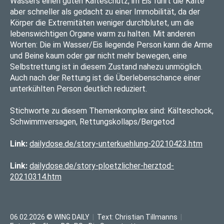
Wassers einen guten Kälteschutz, im Eis führt die Kälte
aber schneller als gedacht zu einer Immobilität, da der
Körper die Extremitäten weniger durchblutet, um die
lebenswichtigen Organe warm zu halten. Mit anderen
Worten: Die im Wasser/Eis liegende Person kann die Arme
und Beine kaum oder gar nicht mehr bewegen, eine
Selbstrettung ist in diesem Zustand nahezu unmöglich.
Auch nach der Rettung ist die Überlebenschance einer
unterkühlten Person deutlich reduziert.
Stichworte zu diesem Themenkomplex sind: Kälteschock,
Schwimmversagen, Rettungskollaps/Bergetod
Link:
dailydose.de/story-unterkuehlung-20210423.htm
Link:
dailydose.de/story-ploetzlicher-herztod-
20210314.htm
06.02.2026 © WING DAILY
|
Text:
Christian Tillmanns
|