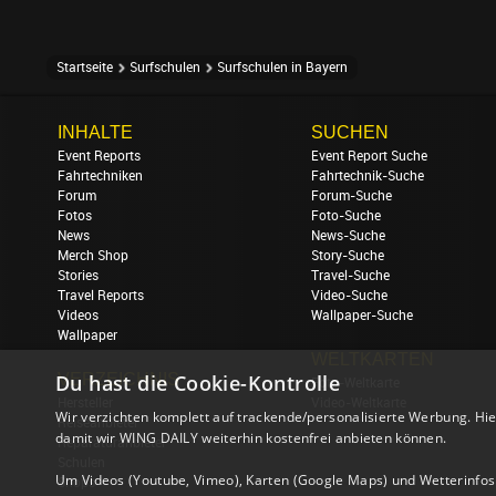
Startseite
Surfschulen
Surfschulen in Bayern
INHALTE
SUCHEN
Event Reports
Event Report Suche
Fahrtechniken
Fahrtechnik-Suche
Forum
Forum-Suche
Fotos
Foto-Suche
News
News-Suche
Merch Shop
Story-Suche
Stories
Travel-Suche
Travel Reports
Video-Suche
Videos
Wallpaper-Suche
Wallpaper
WELTKARTEN
Du hast die Cookie-Kontrolle
VERZEICHNIS
Foto-Weltkarte
Hersteller
Video-Weltkarte
Wir verzichten komplett auf trackende/personalisierte Werbung. Hie
Reiseanbieter
damit wir WING DAILY weiterhin kostenfrei anbieten können.
Reparaturanbieter
Schulen
Um Videos (Youtube, Vimeo), Karten (Google Maps) und Wetterinfos (
Shops