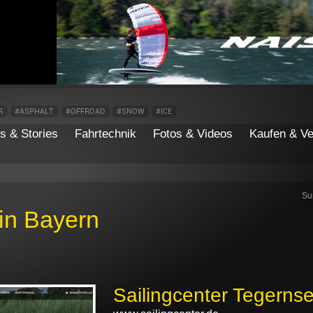
R
#ASPHALT
#OFFROAD
#SNOW
#ICE
s & Stories
Fahrtechnik
Fotos & Videos
Kaufen & Ve
Su
in Bayern
Sailingcenter Tegerns