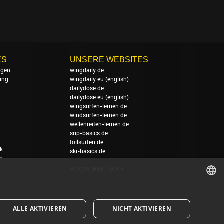
ES
UNSERE WEBSITES
ngen
wingdaily.de
ung
wingdaily.eu
(english)
dailydose.de
dailydose.eu
(english)
wingsurfen-lernen.de
windsurfen-lernen.de
wellenreiten-lernen.de
sup-basics.de
foilsurfen.de
k
ski-basics.de
n
© 2026 WING DAILY
GERMAN
ALLE AKTIVIEREN
NICHT AKTIVIEREN
ENGLISH