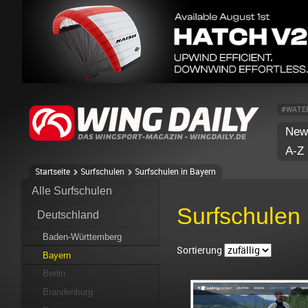
#WATE
New
A-Z
Startseite
Surfschulen
Surfschulen in Bayern
Alle Surfschulen
Surfschulen 
Deutschland
Baden-Württemberg
Sortierung
Bayern
Berlin
Brandenburg