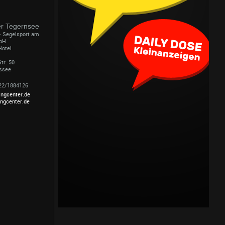
er Tegernsee
– Segelsport am
bH
Hotel
tr. 50
ssee
022/1884126
ingcenter.de
ingcenter.de