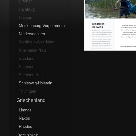
Bremen
Hamburg
Hessen
Mecklenburg-Vorpommern
Niedersachsen
Nordrhein-Westfalen
Rheinland-Pfalz
Saarland
Sachsen
Sachsen-Anhalt
Schleswig-Holstein
Thüringen
Griechenland
Limnos
Naxos
Rhodos
Österreich