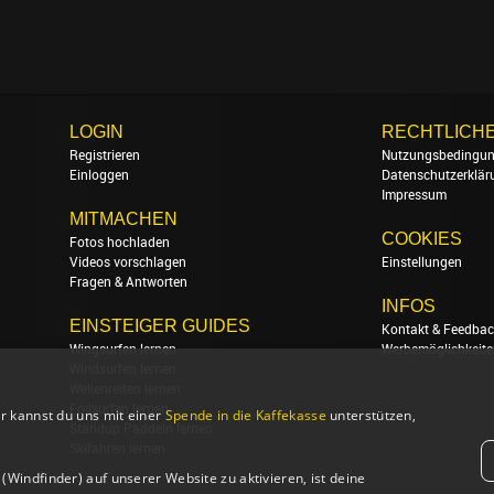
LOGIN
RECHTLICH
Registrieren
Nutzungsbedingu
Einloggen
Datenschutzerklär
Impressum
MITMACHEN
COOKIES
Fotos hochladen
Videos vorschlagen
Einstellungen
Fragen & Antworten
INFOS
EINSTEIGER GUIDES
Kontakt & Feedbac
Wingsurfen lernen
Werbemöglichkeite
Windsurfen lernen
Wellenreiten lernen
Foilsurfen lernen
r kannst du uns mit einer
Spende in die Kaffekasse
unterstützen,
Standup Paddeln lernen
Skifahren lernen
Windfinder) auf unserer Website zu aktivieren, ist deine