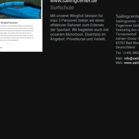
www.sailingcenter.de
Surfschule
Mit unserer Wingfoil Session für
Sailingcent
max 3 Personen bieten wir einen
Sailingcenter 
effektiven Rahmen zum Erlernen
Tegernsee Gm
der Sportart. Wir begleiten euch mit
Seeseitig des 
unserem Motorboot. Ebenfalsl im
Terrassenhof
Adrian-Stoop-S
Angebot: Privatkurse und Verleih.
83707 Bad Wie
Deutschland
Tel.: (+49) 08
Mail:
info@sail
Web:
www.sail