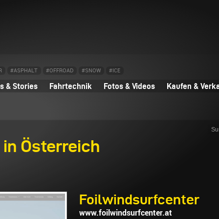
R
#ASPHALT
#OFFROAD
#SNOW
#ICE
 & Stories
Fahrtechnik
Fotos & Videos
Kaufen & Verk
Su
in Österreich
Foilwindsurfcenter
www.foilwindsurfcenter.at