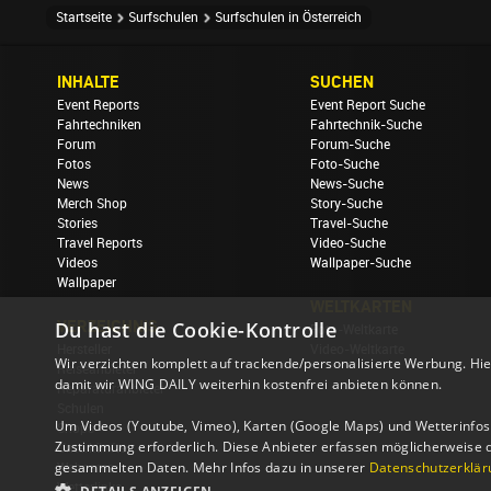
Startseite
Surfschulen
Surfschulen in Österreich
INHALTE
SUCHEN
Event Reports
Event Report Suche
Fahrtechniken
Fahrtechnik-Suche
Forum
Forum-Suche
Fotos
Foto-Suche
News
News-Suche
Merch Shop
Story-Suche
Stories
Travel-Suche
Travel Reports
Video-Suche
Videos
Wallpaper-Suche
Wallpaper
WELTKARTEN
Du hast die Cookie-Kontrolle
VERZEICHNIS
Foto-Weltkarte
Hersteller
Video-Weltkarte
Wir verzichten komplett auf trackende/personalisierte Werbung. Hie
Reiseanbieter
damit wir WING DAILY weiterhin kostenfrei anbieten können.
Reparaturanbieter
Schulen
Um Videos (Youtube, Vimeo), Karten (Google Maps) und Wetterinfos (
Shops
Zustimmung erforderlich. Diese Anbieter erfassen möglicherweise 
Unterkünfte
gesammelten Daten. Mehr Infos dazu in unserer
Datenschutzerklär
Webcams
Wetterlinks