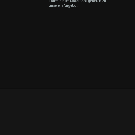
Foilen hinter Motorboot gehören zu
unserem Angebot.