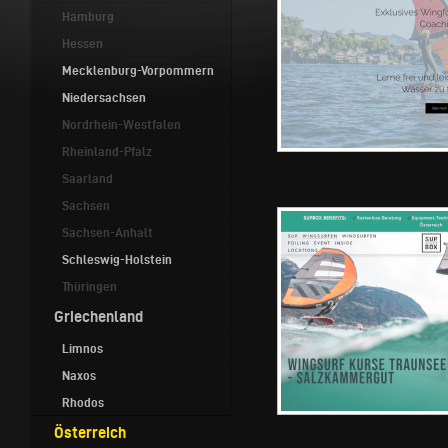
Hamburg
Hessen
Mecklenburg-Vorpommern
Niedersachsen
Nordrhein-Westfalen
Rheinland-Pfalz
Saarland
Sachsen
Sachsen-Anhalt
Schleswig-Holstein
Thüringen
Griechenland
Limnos
Naxos
Rhodos
Österreich