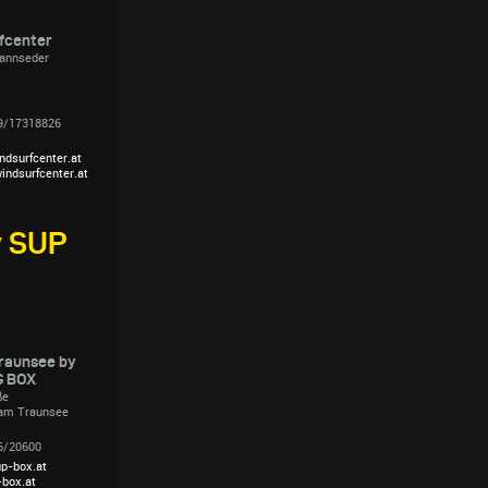
rfcenter
annseder
1
99/17318826
dsurfcenter.at
indsurfcenter.at
y SUP
raunsee by
G BOX
ße
am Traunsee
26/20600
up-box.at
box.at