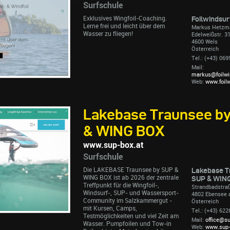
Surfschule
Exklusives Wingfoil-Coaching.
Foilwindsu
Lerne frei und leicht über dem
Markus Hetzm
Wasser zu fliegen!
Edelweißstr. 3
4600 Wels
Österreich
Tel.: (+43) 06
Mail:
markus@foilwin
Web:
www.foilw
Lakebase Traunsee b
& WING BOX
www.sup-box.at
Surfschule
Die LAKEBASE Traunsee by SUP &
Lakebase T
WING BOX ist ab 2026 der zentrale
SUP & WIN
Treffpunkt für die Wingfoil-,
Strandbadstra
Windsurf-, SUP- und Wassersport-
4802 Ebensee 
Community im Salzkammergut -
Österreich
mit Kursen, Camps,
Tel.: (+43) 62
Testmöglichkeiten und viel Zeit am
Mail:
office@s
Wasser. Pumpfoilen und Tow-in
Web:
www.sup-