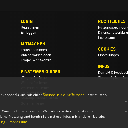
LOGIN
RECHTLICHES
Registrieren
Nutzungsbedingun
Einloggen
Datenschutzerklär
Impressum
MITMACHEN
COOKIES
Fotos hochladen
Videos vorschlagen
Einstellungen
Fragen & Antworten
INFOS
EINSTEIGER GUIDES
Kontakt & Feedbac
Wingsurfen lernen
Werbemöglichkeite
Windsurfen lernen
Wellenreiten lernen
Foilsurfen lernen
r kannst du uns mit einer
Spende in die Kaffekasse
unterstützen,
Standup Paddeln lernen
Skifahren lernen
Windfinder) auf unserer Website zu aktivieren, ist deine
deine Nutzung und kombinieren diese Infos mit anderen bereits
ung / Impressum