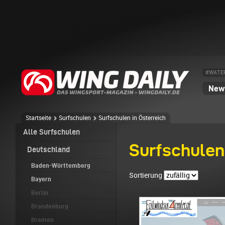
#WATE
News
Startseite
Surfschulen
Surfschulen in Österreich
Alle Surfschulen
Surfschulen 
Deutschland
Baden-Württemberg
Sortierung
Bayern
Berlin
Brandenburg
Bremen