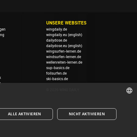
UNSERE WEBSITES
gen
wingdaily.de
ung
wingdaily.eu
(english)
dailydose.de
dailydose.eu
(english)
wingsurfen-lernen.de
windsurfen-lernen.de
wellenreiten-lernen.de
sup-basics.de
foilsurfen.de
k
ski-basics.de
n
© 2026 WING DAILY
GERMAN
ALLE AKTIVIEREN
NICHT AKTIVIEREN
ENGLISH